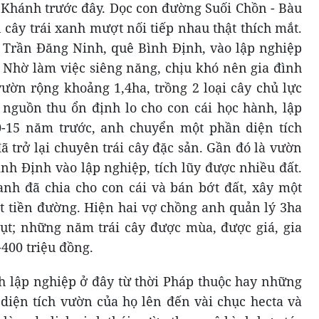
g Khánh trước đây. Dọc con đường Suối Chồn - Bàu
cây trái xanh mượt nối tiếp nhau thật thích mắt.
 Trần Đăng Ninh, quê Bình Định, vào lập nghiệp
. Nhờ làm việc siêng năng, chịu khó nên gia đình
ờn rộng khoảng 1,4ha, trồng 2 loại cây chủ lực
nguồn thu ổn định lo cho con cái học hành, lập
0-15 năm trước, anh chuyển một phần diện tích
 trở lại chuyên trái cây đặc sản. Gần đó là vườn
nh Định vào lập nghiệp, tích lũy được nhiều đất.
 anh đã chia cho con cái và bán bớt đất, xây một
ặt tiền đường. Hiện hai vợ chồng anh quản lý 3ha
; những năm trái cây được mùa, được giá, gia
400 triệu đồng.
nh lập nghiệp ở đây từ thời Pháp thuộc hay những
 diện tích vườn của họ lên đến vài chục hecta và