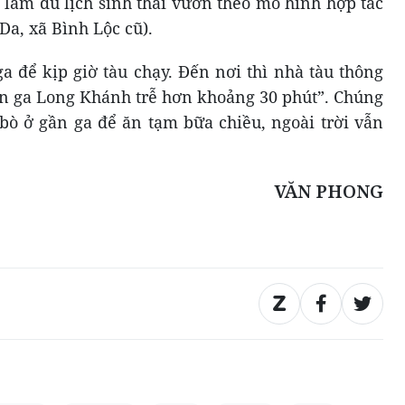
ể làm du lịch sinh thái vườn theo mô hình hợp tác
Da, xã Bình Lộc cũ).
ga để kịp giờ tàu chạy. Đến nơi thì nhà tàu thông
ến ga Long Khánh trễ hơn khoảng 30 phút”. Chúng
 bò ở gần ga để ăn tạm bữa chiều, ngoài trời vẫn
VĂN PHONG