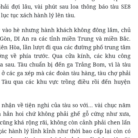
ải đợi lâu, vài phút sau loa thông báo tàu SE8
lục tục xách hành lý lên tàu.
ng vào hè nhưng hành khách không đông lắm, chủ
i Gòn, Dĩ An ra các tỉnh miền Trung và miền Bắc.
iên Hòa, lần lượt đi qua các đường phố trung tâm
ớng về phía trước. Qua cửa kính, các khu công
ía sau. Tàu chuẩn bị đến ga Trảng Bom, vì là tàu
 các ga xép mà các đoàn tàu hàng, tàu chợ phải
Tàu qua các khu vực trồng điều rồi đến huyện
m nhận về tiện nghi của tàu so với… vài chục năm
 hẳn hoi chứ không phải ghế gỗ cứng như xưa,
 cũng khá rộng rãi, không còn cảnh phải chen lấn
ác hành lý lỉnh kỉnh như thời bao cấp lại còn có