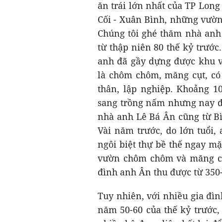
ăn trái lớn nhất của TP Lon
Cối - Xuân Bình, những vườn 
Chúng tôi ghé thăm nhà anh
từ thập niên 80 thế kỷ trước
anh đã gầy dựng được khu vư
là chôm chôm, măng cụt, có 
thân, lập nghiệp. Khoảng 1
sang trồng nấm nhưng nay đã
nhà anh Lê Bá Ân cũng từ Bì
Vài năm trước, do lớn tuổi,
ngôi biệt thự bề thế ngay m
vườn chôm chôm và măng cụt
đình anh Ân thu được từ 350-
Tuy nhiên, với nhiều gia đì
năm 50-60 của thế kỷ trước,