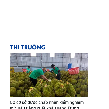
THỊ TRƯỜNG
50 cơ sở được chấp nhận kiểm nghiệm
mít, sầu riêng xuất khẩu sang Trung