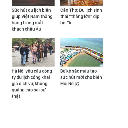
Sức hút du lịch biển
Cần Thơ: Du lịch sinh
giúp Việt Nam thăng
thái "thắng lớn" dịp
hạng trong mắt
hè
khách châu Âu
Hà Nội yêu cầu công
Bờ kè sắc màu tạo
ty du lịch công khai
sức hút mới cho biển
giá dịch vụ, không
Mũi Né
quảng cáo sai sự
thật