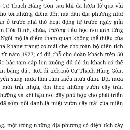
ộ Cự Thạch Hàng Gòn sau khi đã lượn lờ qua vài
 cho tôi những điểm đến mà dân địa phương như
h ở trước nhà thờ hoạt động từ trước ngày giải
n Hòa Bình, chùa, trường tiểu học nơi anh từng
. Ngôi mộ là điểm tham quan không thể thiếu của
á khang trang: có mái che cho toàn bộ diện tích
từ năm 1927; có đủ chỗ cho đoàn khách trên 50
ác bậc tam cấp lên xuống đủ để du khách có thể
làm bằng đá… Rời di tích mộ Cự Thạch Hàng Gòn,
chuyển sang mưa lâm râm kiểu mưa dầm. Đội mưa
mới trải nhựa, ôm theo những vườn cây trái,
nhưỡng và khí hậu nơi đây phù hợp cho phát triển
đã sớm nổi danh là miệt vườn cây trái của miền
ng, một trong những địa phương có diện tích cây