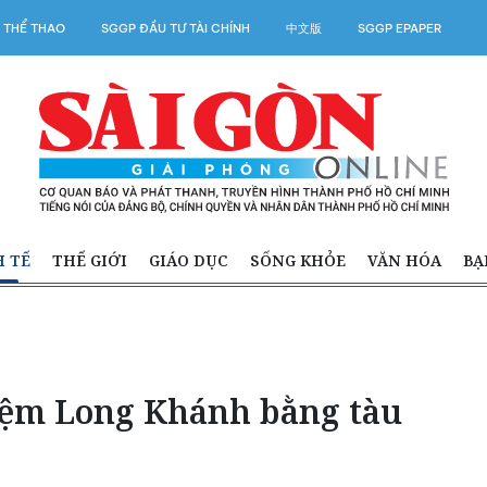
 THỂ THAO
SGGP ĐẦU TƯ TÀI CHÍNH
中文版
SGGP EPAPER
H TẾ
THẾ GIỚI
GIÁO DỤC
SỐNG KHỎE
VĂN HÓA
BẠ
hiệm Long Khánh bằng tàu