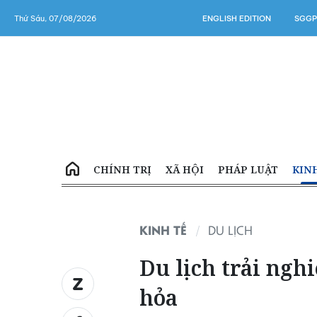
Thứ Sáu, 07/08/2026
ENGLISH EDITION
SGGP
CHÍNH TRỊ
XÃ HỘI
PHÁP LUẬT
KIN
KINH TẾ
DU LỊCH
Du lịch trải ng
hỏa