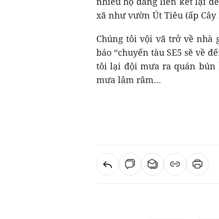
nhiều hộ đang liên kết lại đ
xã như vườn Út Tiêu (ấp Cây 
Chúng tôi vội vã trở về nhà 
báo “chuyến tàu SE5 sẽ về đ
tôi lại đội mưa ra quán bún
mưa lâm râm…