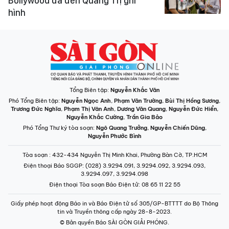
Bollywood đã đến Quảng Trị ghi
hình
Tổng Biên tập:
Nguyễn Khắc Văn
Phó Tổng Biên tập:
Nguyễn Ngọc Anh
,
Phạm Văn Trường
,
Bùi Thị Hồng Sương
,
Trương Đức Nghĩa
,
Phạm Thị Vân Anh
,
Dương Văn Quang
,
Nguyễn Đức Hiển
,
Nguyễn Khắc Cường
,
Trần Gia Bảo
Phó Tổng Thư ký tòa soạn:
Ngô Quang Trưởng
,
Nguyễn Chiến Dũng
,
Nguyễn Phước Bình
Tòa soạn
: 432-434 Nguyễn Thị Minh Khai, Phường Bàn Cờ, TP.HCM
Điện thoại Báo SGGP
: (028) 3.9294.091, 3.9294.092, 3.9294.093,
3.9294.097, 3.9294.098
Điện thoại Tòa soạn Báo Điện tử
: 08 65 11 22 55
Giấy phép hoạt động Báo in và Báo Điện tử số 305/GP-BTTTT do Bộ Thông
tin và Truyền thông cấp ngày 28-8-2023.
© Bản quyền Báo SÀI GÒN GIẢI PHÓNG.