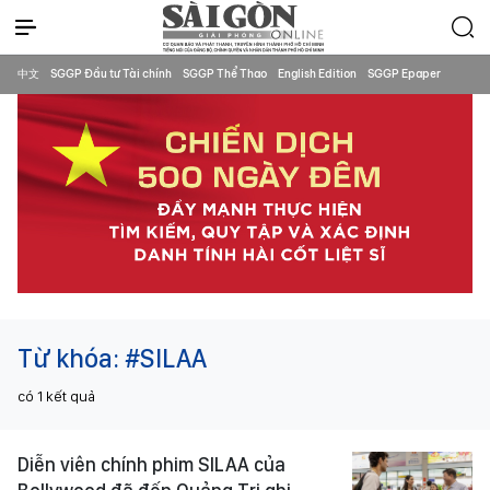
中文
SGGP Đầu tư Tài chính
SGGP Thể Thao
English Edition
SGGP Epaper
Từ khóa:
#SILAA
có
1
kết quả
Diễn viên chính phim SILAA của