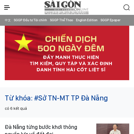
中文
SGGP Đầu tư Tài chính
SGGP Thể Thao
English Edition
SGGP Epaper
Từ khóa:
#Sở TN-MT TP Đà Nẵng
có
6
kết quả
Đà Nẵng từng bước khơi thông