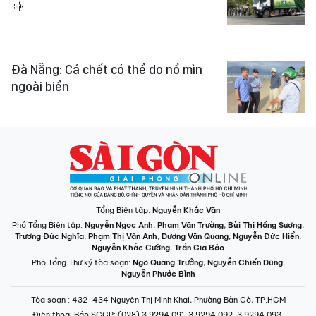
Đà Nẵng: Cá chết có thể do nổ mìn
ngoài biển
Tổng Biên tập:
Nguyễn Khắc Văn
Phó Tổng Biên tập:
Nguyễn Ngọc Anh
,
Phạm Văn Trường
,
Bùi Thị Hồng Sương
,
Trương Đức Nghĩa
,
Phạm Thị Vân Anh
,
Dương Văn Quang
,
Nguyễn Đức Hiển
,
Nguyễn Khắc Cường
,
Trần Gia Bảo
Phó Tổng Thư ký tòa soạn:
Ngô Quang Trưởng
,
Nguyễn Chiến Dũng
,
Nguyễn Phước Bình
Tòa soạn
: 432-434 Nguyễn Thị Minh Khai, Phường Bàn Cờ, TP.HCM
Điện thoại Báo SGGP
: (028) 3.9294.091, 3.9294.092, 3.9294.093,