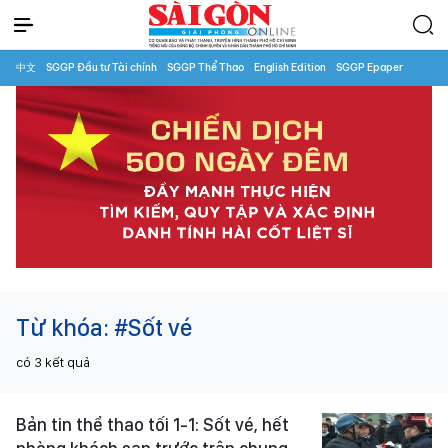
中文
SGGP Đầu tư Tài chính
SGGP Thể Thao
English Edition
SGGP Epaper
Từ khóa:
#Sốt vé
có
3
kết quả
Bản tin thể thao tối 1-1: Sốt vé, hết