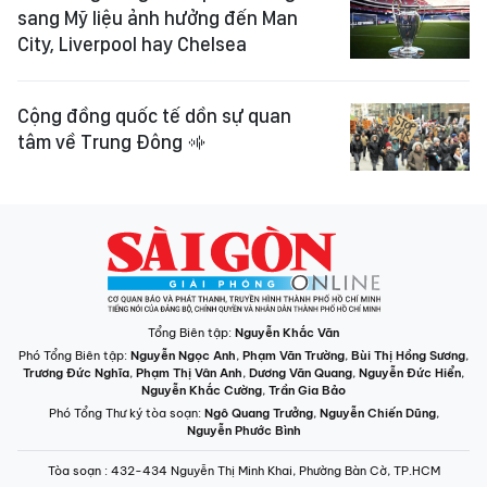
sang Mỹ liệu ảnh hưởng đến Man
City, Liverpool hay Chelsea
Cộng đồng quốc tế dồn sự quan
tâm về Trung Đông
Tổng Biên tập:
Nguyễn Khắc Văn
Phó Tổng Biên tập:
Nguyễn Ngọc Anh
,
Phạm Văn Trường
,
Bùi Thị Hồng Sương
,
Trương Đức Nghĩa
,
Phạm Thị Vân Anh
,
Dương Văn Quang
,
Nguyễn Đức Hiển
,
Nguyễn Khắc Cường
,
Trần Gia Bảo
Phó Tổng Thư ký tòa soạn:
Ngô Quang Trưởng
,
Nguyễn Chiến Dũng
,
Nguyễn Phước Bình
Tòa soạn
: 432-434 Nguyễn Thị Minh Khai, Phường Bàn Cờ, TP.HCM