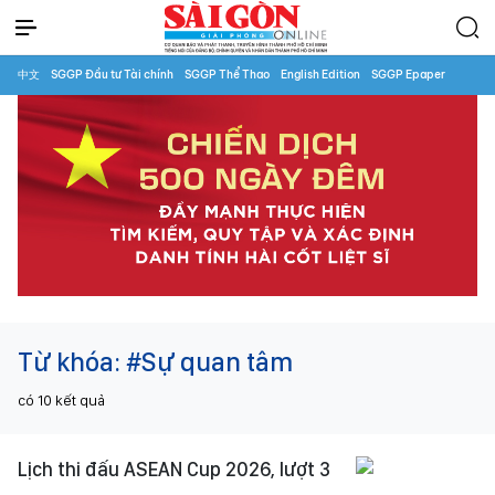
中文
SGGP Đầu tư Tài chính
SGGP Thể Thao
English Edition
SGGP Epaper
Từ khóa:
#Sự quan tâm
có
10
kết quả
Lịch thi đấu ASEAN Cup 2026, lượt 3