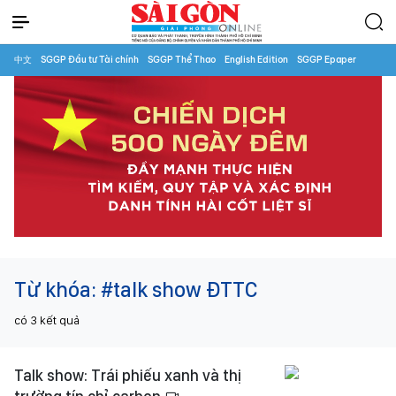
中文
SGGP Đầu tư Tài chính
SGGP Thể Thao
English Edition
SGGP Epaper
Từ khóa:
#talk show ĐTTC
có
3
kết quả
Talk show: Trái phiếu xanh và thị