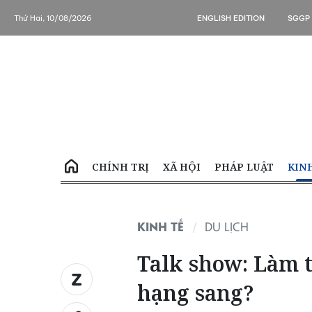
Thứ Hai, 10/08/2026
ENGLISH EDITION
SGGP
CHÍNH TRỊ
XÃ HỘI
PHÁP LUẬT
KIN
KINH TẾ
DU LỊCH
Talk show: Làm t
hạng sang?