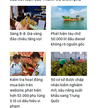
Sáng 8-8: Giá vàng
Phát hiện tàu chở
đảo chiều tăng vọt
50.000 lít dầu diesel
không rõ nguồn gốc
Kiểm tra hoạt động
50 cơ sở được chấp
mua bán trên
nhận kiểm nghiệm
website, phát hiện
mít, sầu riêng xuất
hơn 53.000 phụ tùng
khẩu sang Trung
ô tô có dấu hiệu vi
Quốc
phạm