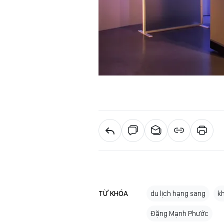
TỪ KHÓA
du lịch hạng sang
kh
Đặng Mạnh Phước