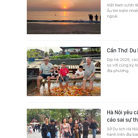
Việt Nam vươn lê
Âu tìm kiếm nhiề
ngoái.
Cần Thơ: Du l
Dịp hè 2026, các
so với cùng kỳ, 
địa phương.
Hà Nội yêu c
cáo sai sự t
Sở Du lịch Hà Nộ
hành trên địa b