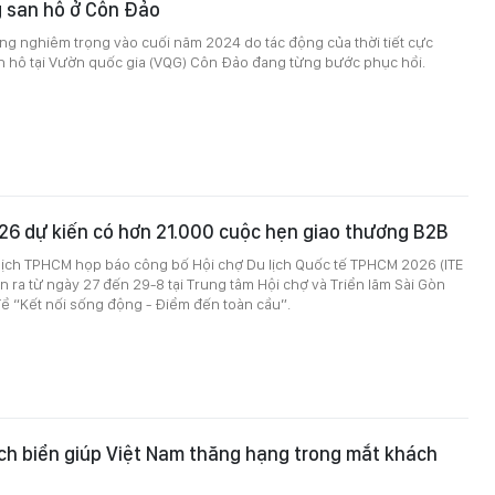
g san hô ở Côn Đảo
rắng nghiêm trọng vào cuối năm 2024 do tác động của thời tiết cực
n hô tại Vườn quốc gia (VQG) Côn Đảo đang từng bước phục hồi.
26 dự kiến có hơn 21.000 cuộc hẹn giao thương B2B
 lịch TPHCM họp báo công bố Hội chợ Du lịch Quốc tế TPHCM 2026 (ITE
 ra từ ngày 27 đến 29-8 tại Trung tâm Hội chợ và Triển lãm Sài Gòn
đề “Kết nối sống động - Điểm đến toàn cầu”.
ịch biển giúp Việt Nam thăng hạng trong mắt khách