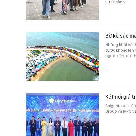
vụ lữ hành.
Bờ kè sắc mà
Những khối bê t
được khoác lên 
người dân, du k
Kết nối giá t
Saigontourist Gr
Group và IPPG và