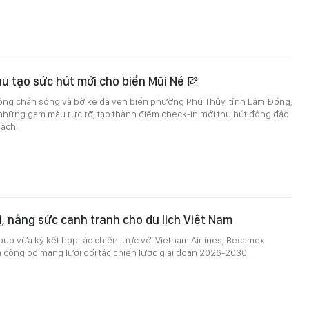
u tạo sức hút mới cho biển Mũi Né
ông chắn sóng và bờ kè đá ven biển phường Phú Thủy, tỉnh Lâm Đồng,
những gam màu rực rỡ, tạo thành điểm check-in mới thu hút đông đảo
hách.
rị, nâng sức cạnh tranh cho du lịch Việt Nam
oup vừa ký kết hợp tác chiến lược với Vietnam Airlines, Becamex
 công bố mạng lưới đối tác chiến lược giai đoạn 2026-2030.