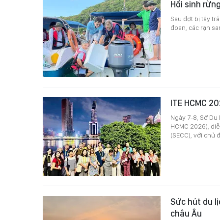
Hồi sinh rừn
Sau đợt bị tẩy t
đoan, các rạn sa
ITE HCMC 20
Ngày 7-8, Sở Du
HCMC 2026), diễn
(SECC), với chủ 
Sức hút du l
châu Âu