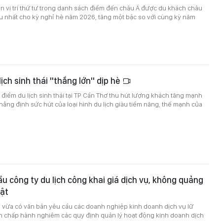
n vị trí thứ tư trong danh sách điểm đến châu Á được du khách châu
u nhất cho kỳ nghỉ hè năm 2026, tăng một bậc so với cùng kỳ năm
ịch sinh thái "thắng lớn" dịp hè
 điểm du lịch sinh thái tại TP Cần Thơ thu hút lượng khách tăng mạnh
khẳng định sức hút của loại hình du lịch giàu tiềm năng, thế mạnh của
ầu công ty du lịch công khai giá dịch vụ, không quảng
hật
i vừa có văn bản yêu cầu các doanh nghiệp kinh doanh dịch vụ lữ
àn chấp hành nghiêm các quy định quản lý hoạt động kinh doanh dịch