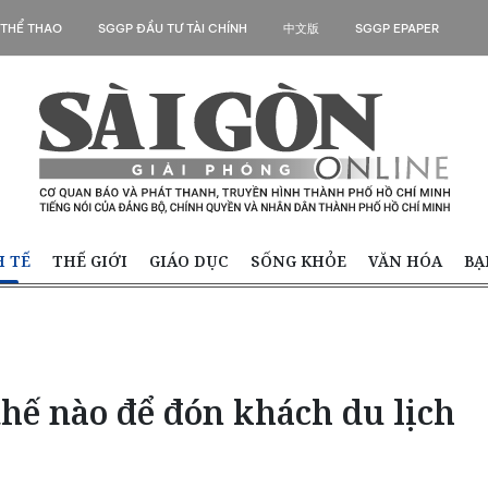
 THỂ THAO
SGGP ĐẦU TƯ TÀI CHÍNH
中文版
SGGP EPAPER
H TẾ
THẾ GIỚI
GIÁO DỤC
SỐNG KHỎE
VĂN HÓA
BẠ
hế nào để đón khách du lịch