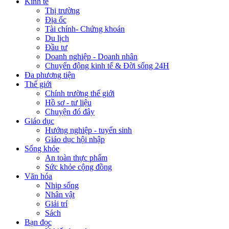
Kinh tế
Thị trường
Địa ốc
Tài chính- Chứng khoán
Du lịch
Đầu tư
Doanh nghiệp - Doanh nhân
Chuyển động kinh tế & Đời sống 24H
Đa phương tiện
Thế giới
Chính trường thế giới
Hồ sơ - tư liệu
Chuyện đó đây
Giáo dục
Hướng nghiệp - tuyển sinh
Giáo dục hội nhập
Sống khỏe
An toàn thực phẩm
Sức khỏe cộng đồng
Văn hóa
Nhịp sống
Nhân vật
Giải trí
Sách
Bạn đọc