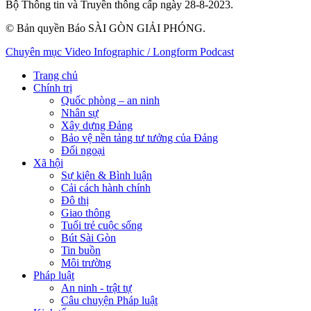
Bộ Thông tin và Truyền thông cấp ngày 28-8-2023.
© Bản quyền Báo SÀI GÒN GIẢI PHÓNG.
Chuyên mục
Video
Infographic / Longform
Podcast
Trang chủ
Chính trị
Quốc phòng – an ninh
Nhân sự
Xây dựng Đảng
Bảo vệ nền tảng tư tưởng của Đảng
Đối ngoại
Xã hội
Sự kiện & Bình luận
Cải cách hành chính
Đô thị
Giao thông
Tuổi trẻ cuộc sống
Bút Sài Gòn
Tin buồn
Môi trường
Pháp luật
An ninh - trật tự
Câu chuyện Pháp luật