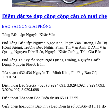
Điểm đặt xe đạp công cộng cần có mái che
BÁO SÀI GÒN GIẢI PHÓNG
Tổng Biên tập:
Nguyễn Khắc Văn
Phó Tổng Biên tập:
Nguyễn Ngọc Anh
,
Phạm Văn Trường
,
Bùi Thị
Hồng Sương
,
Trương Đức Nghĩa
,
Phạm Thị Vân Anh
,
Dương Văn
Quang
,
Nguyễn Đức Hiển
,
Nguyễn Khắc Cường
,
Trần Gia Bảo
Phó Tổng Thư ký tòa soạn:
Ngô Quang Trưởng
,
Nguyễn Chiến
Dũng
,
Nguyễn Phước Bình
Tòa soạn
: 432-434 Nguyễn Thị Minh Khai, Phường Bàn Cờ,
TP.HCM
Điện thoại Báo SGGP
: (028) 3.9294.091, 3.9294.092, 3.9294.093,
3.9294.097, 3.9294.098
Điện thoại Tòa soạn Báo Điện tử
: 08 65 11 22 55
Giấy phép hoạt động Báo in và Báo Điện tử số 305/GP-BTTTT do