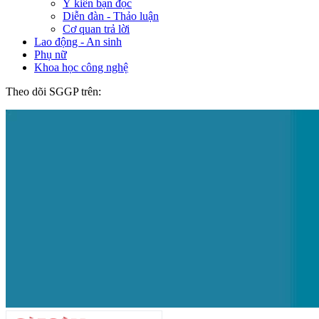
Ý kiến bạn đọc
Diễn đàn - Thảo luận
Cơ quan trả lời
Lao động - An sinh
Phụ nữ
Khoa học công nghệ
Theo dõi SGGP trên: