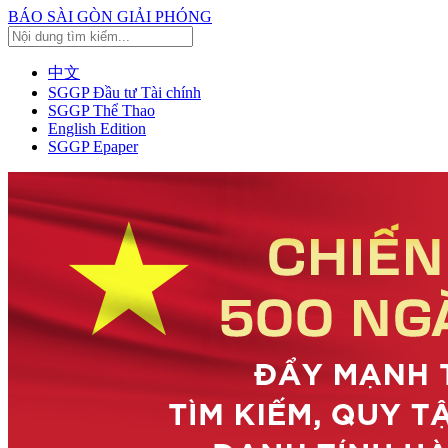
BÁO SÀI GÒN GIẢI PHÓNG
中文
SGGP Đầu tư Tài chính
SGGP Thể Thao
English Edition
SGGP Epaper