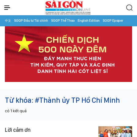
中文
SGGP Đầu tư Tài chính
SGGP Thể Thao
English Edition
SGGP Epaper
Từ khóa:
#Thành ủy TP Hồ Chí Minh
có
1
kết quả
Lời cảm ơn