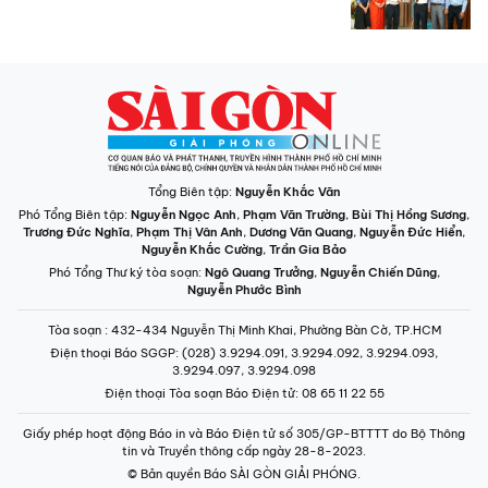
Tổng Biên tập:
Nguyễn Khắc Văn
Phó Tổng Biên tập:
Nguyễn Ngọc Anh
,
Phạm Văn Trường
,
Bùi Thị Hồng Sương
,
Trương Đức Nghĩa
,
Phạm Thị Vân Anh
,
Dương Văn Quang
,
Nguyễn Đức Hiển
,
Nguyễn Khắc Cường
,
Trần Gia Bảo
Phó Tổng Thư ký tòa soạn:
Ngô Quang Trưởng
,
Nguyễn Chiến Dũng
,
Nguyễn Phước Bình
Tòa soạn
: 432-434 Nguyễn Thị Minh Khai, Phường Bàn Cờ, TP.HCM
Điện thoại Báo SGGP
: (028) 3.9294.091, 3.9294.092, 3.9294.093,
3.9294.097, 3.9294.098
Điện thoại Tòa soạn Báo Điện tử
: 08 65 11 22 55
Giấy phép hoạt động Báo in và Báo Điện tử số 305/GP-BTTTT do Bộ Thông
tin và Truyền thông cấp ngày 28-8-2023.
© Bản quyền Báo SÀI GÒN GIẢI PHÓNG.