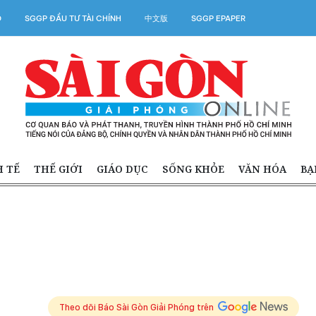
O
SGGP ĐẦU TƯ TÀI CHÍNH
中文版
SGGP EPAPER
H TẾ
THẾ GIỚI
GIÁO DỤC
SỐNG KHỎE
VĂN HÓA
BẠ
Theo dõi Báo Sài Gòn Giải Phóng trên