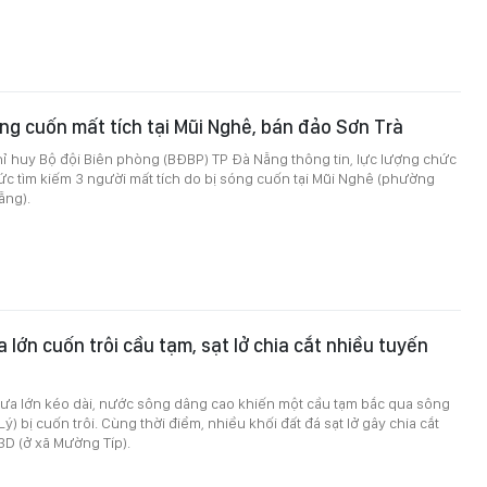
óng cuốn mất tích tại Mũi Nghê, bán đảo Sơn Trà
ỉ huy Bộ đội Biên phòng (BĐBP) TP Đà Nẵng thông tin, lực lượng chức
c tìm kiếm 3 người mất tích do bị sóng cuốn tại Mũi Nghê (phường
ẵng).
 lớn cuốn trôi cầu tạm, sạt lở chia cắt nhiều tuyến
a lớn kéo dài, nước sông dâng cao khiến một cầu tạm bắc qua sông
) bị cuốn trôi. Cùng thời điểm, nhiều khối đất đá sạt lở gây chia cắt
3D (ở xã Mường Típ).