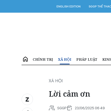
ENGLISH EDITION
SGGP THỂ THA
CHÍNH TRỊ
XÃ HỘI
PHÁP LUẬT
KIN
XÃ HỘI
Lời cảm ơn
SGGP
23/06/2025 06:49