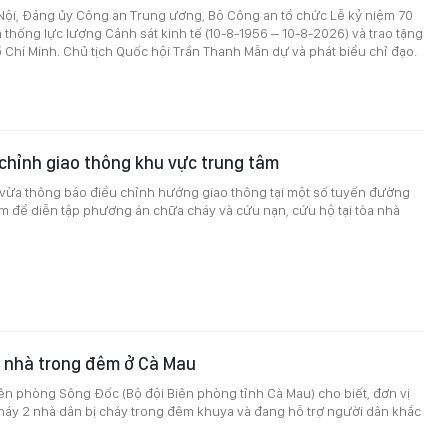
 Nội, Đảng ủy Công an Trung ương, Bộ Công an tổ chức Lễ kỷ niệm 70
thống lực lượng Cảnh sát kinh tế (10-8-1956 – 10-8-2026) và trao tặng
Chí Minh. Chủ tịch Quốc hội Trần Thanh Mẫn dự và phát biểu chỉ đạo.
chỉnh giao thông khu vực trung tâm
ừa thông báo điều chỉnh hướng giao thông tại một số tuyến đường
m để diễn tập phương án chữa cháy và cứu nạn, cứu hộ tại tòa nhà
n nhà trong đêm ở Cà Mau
ên phòng Sông Đốc (Bộ đội Biên phòng tỉnh Cà Mau) cho biết, đơn vị
háy 2 nhà dân bị cháy trong đêm khuya và đang hỗ trợ người dân khắc