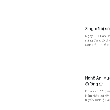
3 người bị s
Ngày 8-8, Ban Ch
năng đang tổ chứ
Sơn Trà, TP Đà N
Nghệ An: Mưa
đường
Do ảnh hưởng mư
Nậm Nơn (xã Mỹ Lý
tuyến Tỉnh lộ 54