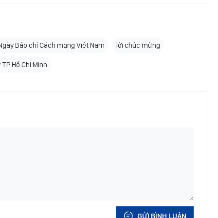
Ngày Báo chí Cách mạng Việt Nam
lời chúc mừng
 TP Hồ Chí Minh
GỬI BÌNH LUẬN