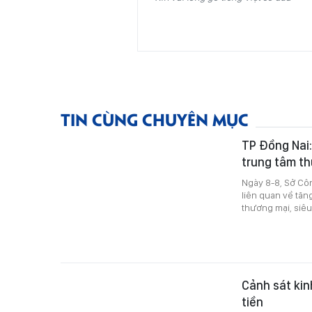
TIN CÙNG CHUYÊN MỤC
TP Đồng Nai:
trung tâm t
Ngày 8-8, Sở Cô
liên quan về tăn
thương mại, siêu t
Cảnh sát kin
tiền