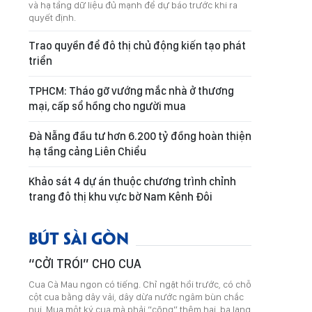
và hạ tầng dữ liệu đủ mạnh để dự báo trước khi ra
quyết định.
Trao quyền để đô thị chủ động kiến tạo phát
triển
TPHCM: Tháo gỡ vướng mắc nhà ở thương
mại, cấp sổ hồng cho người mua
Đà Nẵng đầu tư hơn 6.200 tỷ đồng hoàn thiện
hạ tầng cảng Liên Chiểu
Khảo sát 4 dự án thuộc chương trình chỉnh
trang đô thị khu vực bờ Nam Kênh Đôi
BÚT SÀI GÒN
“CỞI TRÓI” CHO CUA
Cua Cà Mau ngon có tiếng. Chỉ ngặt hồi trước, có chỗ
cột cua bằng dây vải, dây dừa nước ngâm bùn chắc
nụi. Mua một ký cua mà phải “cõng” thêm hai, ba lạng