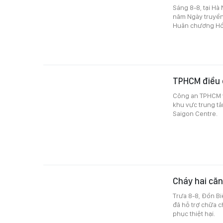
Sáng 8-8, tại Hà
năm Ngày truyền 
Huân chương Hồ 
TPHCM điều 
Công an TPHCM v
khu vực trung tâ
Saigon Centre.
Cháy hai că
Trưa 8-8, Đồn Bi
đã hỗ trợ chữa c
phục thiệt hại.