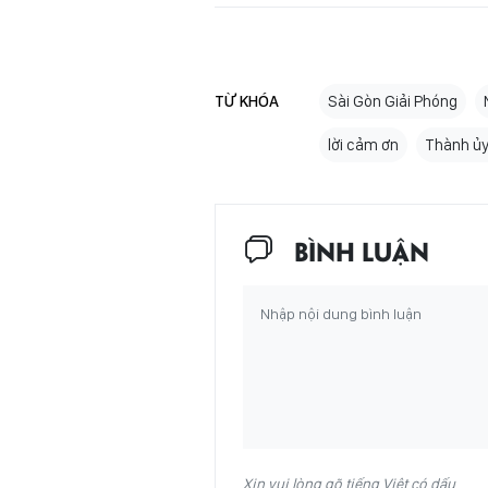
TỪ KHÓA
Sài Gòn Giải Phóng
lời cảm ơn
Thành ủy
BÌNH LUẬN
Xin vui lòng gõ tiếng Việt có dấu