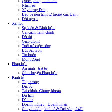
Quốc phòng – an ninh
Nhân sự
Xây dựng Đảng
Bảo vệ nền tảng tư tưởng của Đảng
Đối ngoại
Xã hội
Sự kiện & Bình luận
Cải cách hành chính
Đô thị
Giao thông
Tuổi trẻ cuộc sống
Bút Sài Gòn
Tin buồn
Môi trường
Pháp luật
An ninh - trật tự
Câu chuyện Pháp luật
Kinh tế
Thị trường
Địa ốc
Tài chính- Chứng khoán
Du lịch
Đầu tư
Doanh nghiệp - Doanh nhân
Chuyển động kinh tế & Đời sống 24H