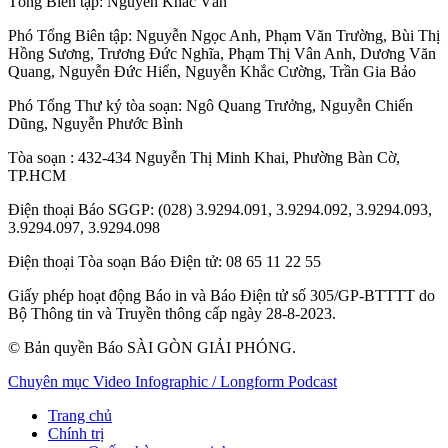
Tổng Biên tập:
Nguyễn Khắc Văn
Phó Tổng Biên tập:
Nguyễn Ngọc Anh
,
Phạm Văn Trường
,
Bùi Thị
Hồng Sương
,
Trương Đức Nghĩa
,
Phạm Thị Vân Anh
,
Dương Văn
Quang
,
Nguyễn Đức Hiển
,
Nguyễn Khắc Cường
,
Trần Gia Bảo
Phó Tổng Thư ký tòa soạn:
Ngô Quang Trưởng
,
Nguyễn Chiến
Dũng
,
Nguyễn Phước Bình
Tòa soạn
: 432-434 Nguyễn Thị Minh Khai, Phường Bàn Cờ,
TP.HCM
Điện thoại Báo SGGP
: (028) 3.9294.091, 3.9294.092, 3.9294.093,
3.9294.097, 3.9294.098
Điện thoại Tòa soạn Báo Điện tử
: 08 65 11 22 55
Giấy phép hoạt động Báo in và Báo Điện tử số 305/GP-BTTTT do
Bộ Thông tin và Truyền thông cấp ngày 28-8-2023.
© Bản quyền Báo SÀI GÒN GIẢI PHÓNG.
Chuyên mục
Video
Infographic / Longform
Podcast
Trang chủ
Chính trị