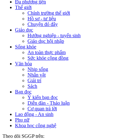
Đa phương tiện
Thế giới
Chính trường thế giới
Hồ sơ - tư liệu
Chuyện đó đây
Giáo dục
Hướng nghiệp - tuyển sinh
Giáo dục hội nhập
Sống khỏe
An toàn thực phẩm
Sức khỏe cộng đồng
Văn hóa
Nhịp sống
Nhân vật
Giải trí
Sách
Bạn đọc
Ý kiến bạn đọc
Diễn đàn - Thảo luận
Cơ quan trả lời
Lao động - An sinh
Phụ nữ
Khoa học công nghệ
Theo dõi SGGP trên: