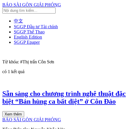
BÁO SÀI GÒN GIẢI PHÓNG
中文
SGGP Đầu tư Tài chính
SGGP Thể Thao
English Edition
SGGP Epaper
Từ khóa:
#Thị trấn Côn Sơn
có
1
kết quả
Sẵn sàng cho chương trình nghệ thuật đặc
biệt “Bản hùng ca bất diệt” ở Côn Đảo
Xem thêm
BÁO SÀI GÒN GIẢI PHÓNG