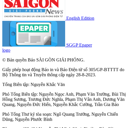
English Edition
SGGP Epaper
logo
© Bản quyền Báo SÀI GÒN GIẢI PHÓNG.
Giấy phép hoạt động Báo in và Báo Điện tử số 305/GP-BTTTT do
Bộ Thông tin và Truyền thông cấp ngày 28-8-2023.
Tổng Biên tập:
Nguyễn Khắc Văn
Phó Tổng Biên tập:
Nguyễn Ngọc Anh
,
Phạm Văn Trường
,
Bùi Thị
Hồng Sương
,
Trương Đức Nghĩa
,
Phạm Thị Vân Anh
,
Dương Văn
Quang
,
Nguyễn Đức Hiển
,
Nguyễn Khắc Cường
,
Trần Gia Bảo
Phó Tổng Thư ký tòa soạn:
Ngô Quang Trưởng
,
Nguyễn Chiến
Dũng
,
Nguyễn Phước Bình