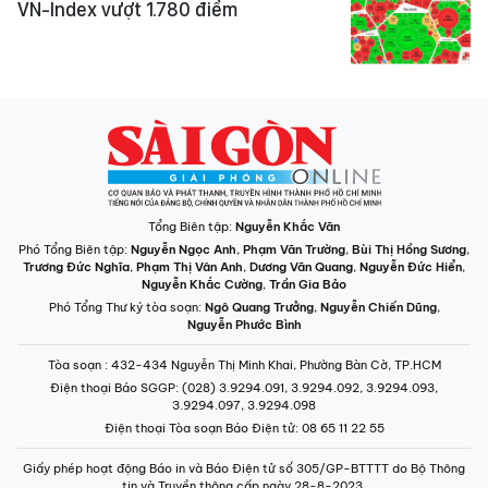
VN-Index vượt 1.780 điểm
Tổng Biên tập:
Nguyễn Khắc Văn
Phó Tổng Biên tập:
Nguyễn Ngọc Anh
,
Phạm Văn Trường
,
Bùi Thị Hồng Sương
,
Trương Đức Nghĩa
,
Phạm Thị Vân Anh
,
Dương Văn Quang
,
Nguyễn Đức Hiển
,
Nguyễn Khắc Cường
,
Trần Gia Bảo
Phó Tổng Thư ký tòa soạn:
Ngô Quang Trưởng
,
Nguyễn Chiến Dũng
,
Nguyễn Phước Bình
Tòa soạn
: 432-434 Nguyễn Thị Minh Khai, Phường Bàn Cờ, TP.HCM
Điện thoại Báo SGGP
: (028) 3.9294.091, 3.9294.092, 3.9294.093,
3.9294.097, 3.9294.098
Điện thoại Tòa soạn Báo Điện tử
: 08 65 11 22 55
Giấy phép hoạt động Báo in và Báo Điện tử số 305/GP-BTTTT do Bộ Thông
tin và Truyền thông cấp ngày 28-8-2023.