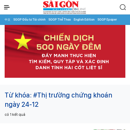
中文
SGGP Đầu tư Tài chính
SGGP Thể Thao
English Edition
SGGP Epaper
Từ khóa:
#Thị trường chứng khoán
ngày 24-12
có
1
kết quả