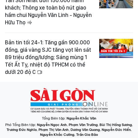
Tân Sơn Nhất đón 150.000 hành
khách; Thông xe toàn bộ nút giao
hầm chui Nguyễn Văn Linh - Nguyễn
Hữu Thọ
Bản tin tối 24-1: Tăng gần 900.000
đồng, giá vàng SJC tăng vọt lên sát
89 triệu đồng/lượng; Sáng mùng 1
Tết Ất Tỵ, nhiệt độ TPHCM có thể
dưới 20 độ C
Tổng Biên tập:
Nguyễn Khắc Văn
Phó Tổng Biên tập:
Nguyễn Ngọc Anh
,
Phạm Văn Trường
,
Bùi Thị Hồng Sương
,
Trương Đức Nghĩa
,
Phạm Thị Vân Anh
,
Dương Văn Quang
,
Nguyễn Đức Hiển
,
Nguyễn Khắc Cường
,
Trần Gia Bảo