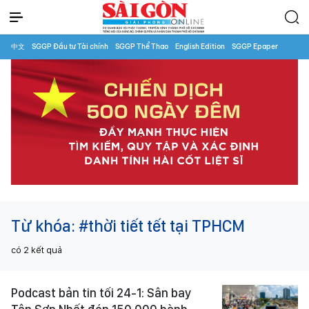
中文
SGGP Đầu tư Tài chính
SGGP Thể Thao
English Edition
SGGP Epaper
Từ khóa:
#thời tiết tết tại TPHCM
có
2
kết quả
Podcast bản tin tối 24-1: Sân bay