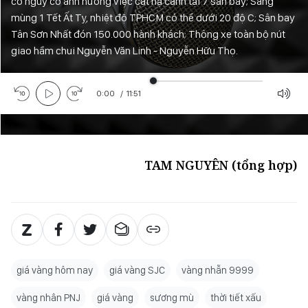
có nguy cơ ảnh hưởng việc cất hạ cánh tại 7 sân bay; Sáng
mùng 1 Tết Ất Tỵ, nhiệt độ TPHCM có thể dưới 20 độ C; Sân bay
Tân Sơn Nhất đón 150.000 hành khách; Thông xe toàn bộ nút
giao hầm chui Nguyễn Văn Linh - Nguyễn Hữu Thọ.
0:00
/
11:51
TAM NGUYÊN (tổng hợp)
giá vàng hôm nay
giá vàng SJC
vàng nhẫn 9999
vàng nhân PNJ
giá vàng
sương mù
thời tiết xấu