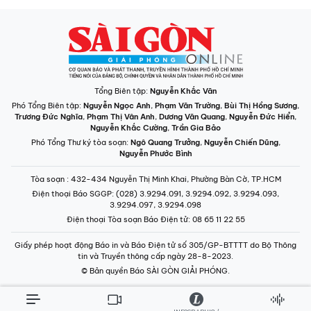
Tổng Biên tập:
Nguyễn Khắc Văn
Phó Tổng Biên tập:
Nguyễn Ngọc Anh
,
Phạm Văn Trường
,
Bùi Thị Hồng Sương
,
Trương Đức Nghĩa
,
Phạm Thị Vân Anh
,
Dương Văn Quang
,
Nguyễn Đức Hiển
,
Nguyễn Khắc Cường
,
Trần Gia Bảo
Phó Tổng Thư ký tòa soạn:
Ngô Quang Trưởng
,
Nguyễn Chiến Dũng
,
Nguyễn Phước Bình
Tòa soạn
: 432-434 Nguyễn Thị Minh Khai, Phường Bàn Cờ, TP.HCM
Điện thoại Báo SGGP
: (028) 3.9294.091, 3.9294.092, 3.9294.093,
3.9294.097, 3.9294.098
Điện thoại Tòa soạn Báo Điện tử
: 08 65 11 22 55
Giấy phép hoạt động Báo in và Báo Điện tử số 305/GP-BTTTT do Bộ Thông
tin và Truyền thông cấp ngày 28-8-2023.
© Bản quyền Báo SÀI GÒN GIẢI PHÓNG.
INFOGRAPHIC /