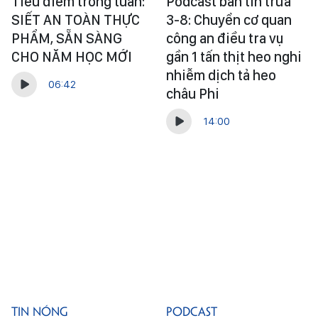
Tiêu điểm trong tuần:
Podcast bản tin trưa
SIẾT AN TOÀN THỰC
3-8: Chuyển cơ quan
PHẨM, SẴN SÀNG
công an điều tra vụ
CHO NĂM HỌC MỚI
gần 1 tấn thịt heo nghi
nhiễm dịch tả heo
06:42
châu Phi
14:00
Tin Nóng
Podcast