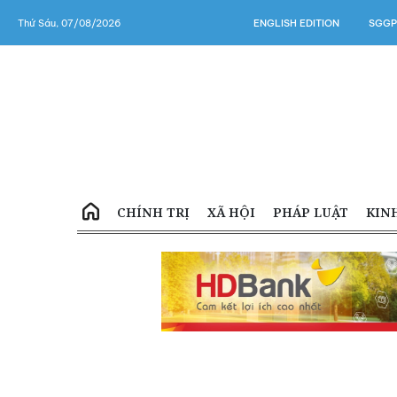
Thứ Sáu, 07/08/2026
ENGLISH EDITION
SGGP
CHÍNH TRỊ
XÃ HỘI
PHÁP LUẬT
KIN