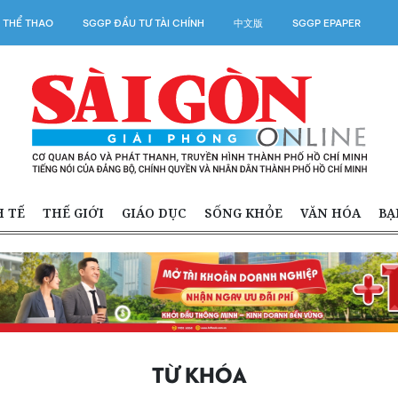
 THỂ THAO
SGGP ĐẦU TƯ TÀI CHÍNH
中文版
SGGP EPAPER
H TẾ
THẾ GIỚI
GIÁO DỤC
SỐNG KHỎE
VĂN HÓA
BẠ
TỪ KHÓA