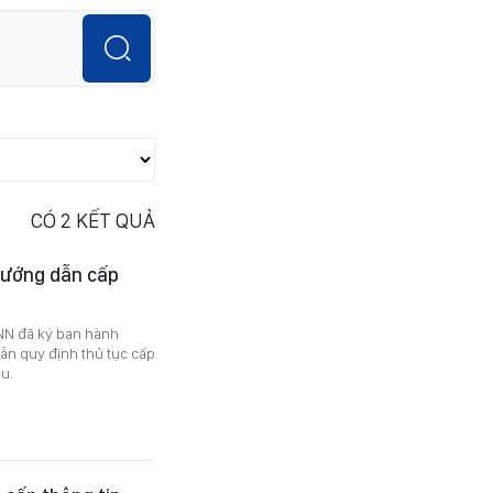
CÓ
2
KẾT QUẢ
hướng dẫn cấp
NN đã ký ban hành
n quy định thủ tục cấp
u.