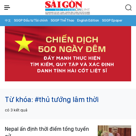
中文
SGGP Đầu tư Tài chính
SGGP Thể Thao
English Edition
SGGP Epaper
Từ khóa:
#thủ tướng lâm thời
có
3
kết quả
Nepal ấn định thời điểm tổng tuyển