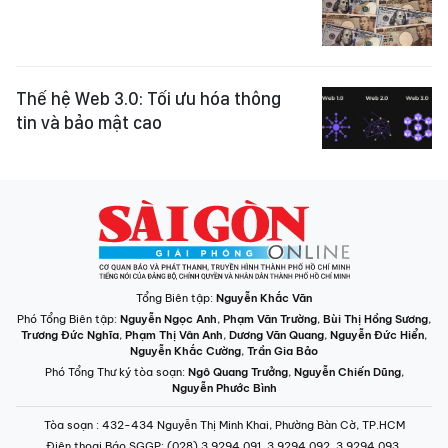
Thế hệ Web 3.0: Tối ưu hóa thông
tin và bảo mật cao
Tổng Biên tập:
Nguyễn Khắc Văn
Phó Tổng Biên tập:
Nguyễn Ngọc Anh
,
Phạm Văn Trường
,
Bùi Thị Hồng Sương
,
Trương Đức Nghĩa
,
Phạm Thị Vân Anh
,
Dương Văn Quang
,
Nguyễn Đức Hiển
,
Nguyễn Khắc Cường
,
Trần Gia Bảo
Phó Tổng Thư ký tòa soạn:
Ngô Quang Trưởng
,
Nguyễn Chiến Dũng
,
Nguyễn Phước Bình
Tòa soạn
: 432-434 Nguyễn Thị Minh Khai, Phường Bàn Cờ, TP.HCM
Điện thoại Báo SGGP
: (028) 3.9294.091, 3.9294.092, 3.9294.093,