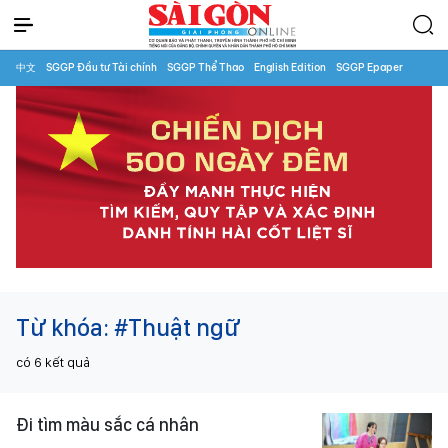
中文
SGGP Đầu tư Tài chính
SGGP Thể Thao
English Edition
SGGP Epaper
Từ khóa:
#Thuật ngữ
có
6
kết quả
Đi tìm màu sắc cá nhân