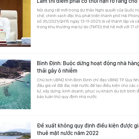
Làm thí điểm phải có thời hạn rõ ràng cho
Nội dung rất mới trong dự thảo Nghị quyết của Quốc hộ
chế, chính sách đặc thù phát triển thành phố Hải Phòn
số 35/2021/QH15 ngày 13-11-2021) là về thành lập và c
trong khu thương mại tự do (TMTD) thế hệ mới với 17 c
Bình Định: Buộc dừng hoạt động nhà hàng
thải gây ô nhiễm
Chủ tịch UBND tỉnh Bình Định chỉ đạo UBND TP Quy Nhơ
đấu giá về đất đai, mặt nước để tạo điều kiện cho các 
tư, xây dựng, kinh doanh, phục vụ khách du lịch bình 
bảo tuân thủ quy định nhà nước.
Đề xuất không quy định điều kiện được gi
thuê mặt nước năm 2022 ​