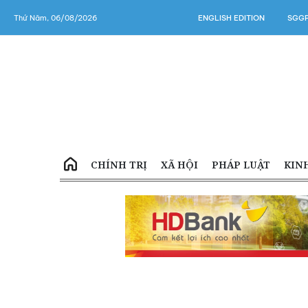
Thứ Năm, 06/08/2026
ENGLISH EDITION
SGGP
CHÍNH TRỊ
XÃ HỘI
PHÁP LUẬT
KIN