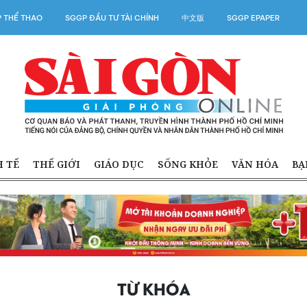
 THỂ THAO
SGGP ĐẦU TƯ TÀI CHÍNH
中文版
SGGP EPAPER
H TẾ
THẾ GIỚI
GIÁO DỤC
SỐNG KHỎE
VĂN HÓA
BẠ
TỪ KHÓA