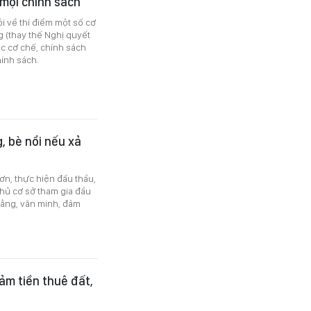
 mọi chính sách
i về thí điểm một số cơ
g (thay thế Nghị quyết
ác cơ chế, chính sách
hính sách.
, bè nổi nếu xả
n, thực hiện đấu thầu,
chủ cơ sở tham gia đầu
đẳng, văn minh, đảm
ảm tiền thuê đất,