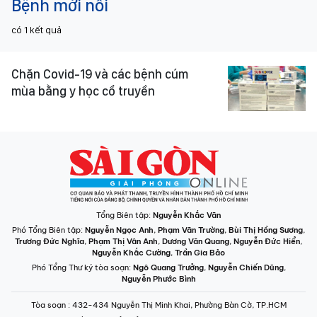
Bệnh mới nổi
có
1
kết quả
Chặn Covid-19 và các bệnh cúm
mùa bằng y học cổ truyền
Tổng Biên tập:
Nguyễn Khắc Văn
Phó Tổng Biên tập:
Nguyễn Ngọc Anh
,
Phạm Văn Trường
,
Bùi Thị Hồng Sương
,
Trương Đức Nghĩa
,
Phạm Thị Vân Anh
,
Dương Văn Quang
,
Nguyễn Đức Hiển
,
Nguyễn Khắc Cường
,
Trần Gia Bảo
Phó Tổng Thư ký tòa soạn:
Ngô Quang Trưởng
,
Nguyễn Chiến Dũng
,
Nguyễn Phước Bình
Tòa soạn
: 432-434 Nguyễn Thị Minh Khai, Phường Bàn Cờ, TP.HCM