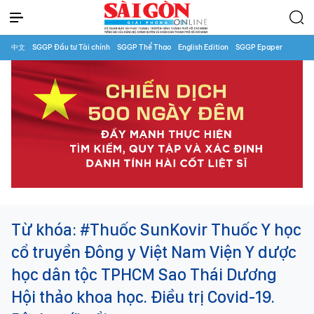
中文
SGGP Đầu tư Tài chính
SGGP Thể Thao
English Edition
SGGP Epaper
Từ khóa:
#Thuốc SunKovir Thuốc Y học
cổ truyền Đông y Việt Nam Viện Y dược
học dân tộc TPHCM Sao Thái Dương
Hội thảo khoa học. Điều trị Covid-19.