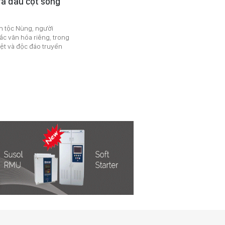
ữa đau cột sống
n tộc Nùng, người
ắc văn hóa riêng, trong
ệt và độc đáo truyền