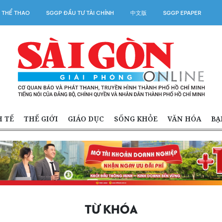
 THỂ THAO
SGGP ĐẦU TƯ TÀI CHÍNH
中文版
SGGP EPAPER
H TẾ
THẾ GIỚI
GIÁO DỤC
SỐNG KHỎE
VĂN HÓA
BẠ
TỪ KHÓA