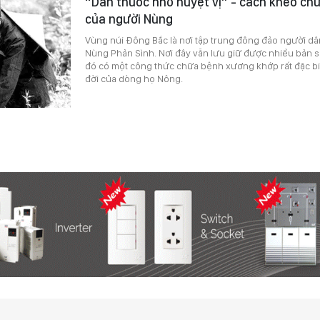
“Dẫn thuốc nhờ huyệt vị” - cách khéo ch
của người Nùng
Vùng núi Đông Bắc là nơi tập trung đông đảo người dâ
Nùng Phản Sình. Nơi đây vẫn lưu giữ được nhiều bản s
đó có một công thức chữa bệnh xương khớp rất đặc bi
đời của dòng họ Nông.