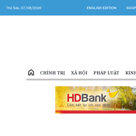
Thứ Sáu, 07/08/2026
ENGLISH EDITION
SGGP
CHÍNH TRỊ
XÃ HỘI
PHÁP LUẬT
KIN