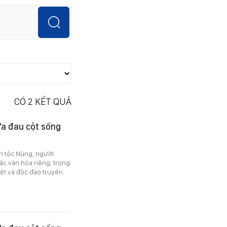
CÓ
2
KẾT QUẢ
ữa đau cột sống
n tộc Nùng, người
ắc văn hóa riêng, trong
ệt và độc đáo truyền