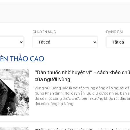
CHUYÊN MỤC
DẠNG BÀI
IÊN THẢO CAO
“Dẫn thuốc nhờ huyệt vị” - cách khéo ch
của người Nùng
Vùng núi Đông Bắc là nơi tập trung đông đảo người dâ
Nùng Phản Sình. Nơi đây vẫn lưu giữ được nhiều bản s
đó có một công thức chữa bệnh xương khớp rất đặc bi
đời của dòng họ Nông.