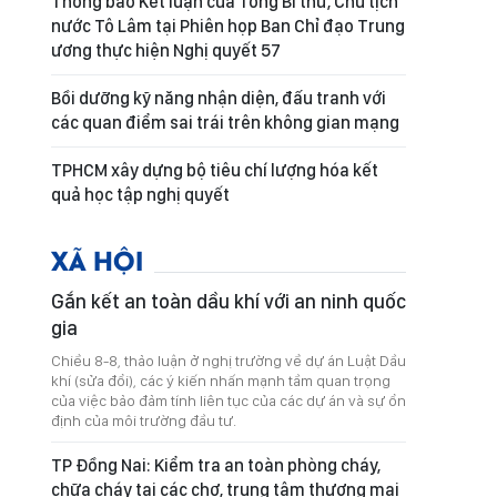
Thông báo Kết luận của Tổng Bí thư, Chủ tịch
nước Tô Lâm tại Phiên họp Ban Chỉ đạo Trung
ương thực hiện Nghị quyết 57
Bồi dưỡng kỹ năng nhận diện, đấu tranh với
các quan điểm sai trái trên không gian mạng
TPHCM xây dựng bộ tiêu chí lượng hóa kết
quả học tập nghị quyết
XÃ HỘI
Gắn kết an toàn dầu khí với an ninh quốc
gia
Chiều 8-8, thảo luận ở nghị trường về dự án Luật Dầu
khí (sửa đổi), các ý kiến nhấn mạnh tầm quan trọng
của việc bảo đảm tính liên tục của các dự án và sự ổn
định của môi trường đầu tư.
TP Đồng Nai: Kiểm tra an toàn phòng cháy,
chữa cháy tại các chợ, trung tâm thương mại