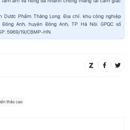
 làm ấm và nóng da nhanh chóng mang lại cảm giác
ần Dược Phẩm Thăng Long. Địa chỉ: khu công nghiệp
ấn Đông Anh, huyện Đông Anh, TP. Hà Nội. GPQC số
P: 5969/19/CBMP-HN.
tiên thảo cao