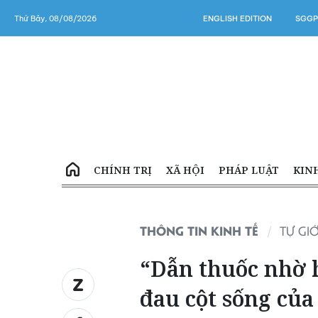
Thứ Bảy, 08/08/2026
ENGLISH EDITION
SGGP
CHÍNH TRỊ
XÃ HỘI
PHÁP LUẬT
KIN
THÔNG TIN KINH TẾ
TỰ GIỚ
“Dẫn thuốc nhờ h
đau cột sống củ