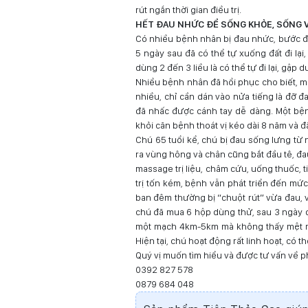
rút ngắn thời gian điều trị.
HẾT ĐAU NHỨC ĐỂ SỐNG KHỎE, SỐNG 
Có nhiều bệnh nhân bị đau nhức, bước đi t
5 ngày sau đã có thể tự xuống đất đi lạ
dùng 2 đến 3 liều là có thể tự đi lại, gập
Nhiều bệnh nhân đã hồi phục cho biết, mi
nhiều, chỉ cần dán vào nửa tiếng là đỡ 
đã nhấc được cánh tay dễ dàng. Một bện
khỏi căn bệnh thoát vị kéo dài 8 năm và 
Chú 65 tuổi kể, chú bị đau sống lưng từ
ra vùng hông và chân cũng bắt đầu tê, đa
massage trị liệu, châm cứu, uống thuốc, 
trị tốn kém, bệnh vẫn phát triển đến mứ
ban đêm thường bị “chuột rút” vừa đau, 
chú đã mua 6 hộp dùng thử, sau 3 ngày đã 
một mạch 4km-5km mà không thấy mệt mỏi
Hiện tại, chú hoạt động rất linh hoạt, có t
Quý vị muốn tìm hiểu và được tư vấn về p
0392 827 578
0879 684 048