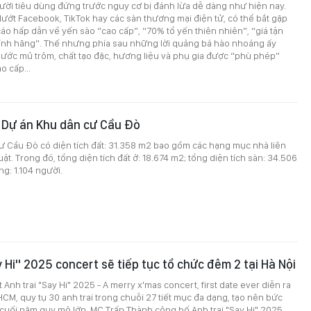
ười tiêu dùng đứng trước nguy cơ bị đánh lừa dễ dàng như hiện nay.
 lướt Facebook, TikTok hay các sàn thương mại điện tử, có thể bắt gặp
cáo hấp dẫn về yến sào “cao cấp”, “70% tổ yến thiên nhiên”, “giá tận
hính hãng”. Thế nhưng phía sau những lời quảng bá hào nhoáng ấy
 nước mủ trôm, chất tạo đặc, hương liệu và phụ gia được “phù phép”
o cấp...
 Dự án Khu dân cư Cầu Đò
ư Cầu Đò có diện tích đất: 31.358 m2 bao gồm các hạng mục nhà liên
uật. Trong đó, tổng diện tích đất ở: 18.674 m2; tổng diện tích sàn: 34.506
g: 1.104 người.
y Hi" 2025 concert sẽ tiếp tục tổ chức đêm 2 tại Hà Nội
Anh trai "Say Hi" 2025 - A merry x'mas concert, first date ever diễn ra
PHCM, quy tụ 30 anh trai trong chuỗi 27 tiết mục đa dạng, tạo nên bức
 cuối năm quy mô lớn. MC Trấn Thành công bố Anh trai "Say Hi" 2025