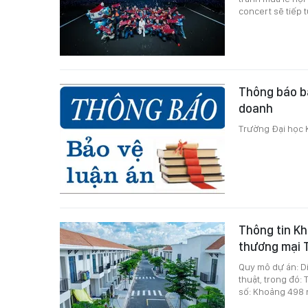
concert sẽ tiếp t
Thông báo bả
doanh
Trường Đại học K
Thông tin Kh
thương mại 
Quy mô dự án: Di
thuật, trong đó: 
số: Khoảng 498 