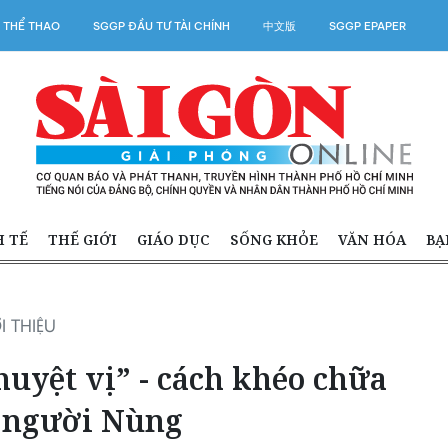
 THỂ THAO
SGGP ĐẦU TƯ TÀI CHÍNH
中文版
SGGP EPAPER
H TẾ
THẾ GIỚI
GIÁO DỤC
SỐNG KHỎE
VĂN HÓA
BẠ
I THIỆU
uyệt vị” - cách khéo chữa
a người Nùng