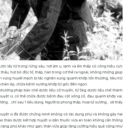
ợc lấy từ trong rừng sâu, nơi âm u, lạnh và ẩm thấp có công hiệu cực
 thấu, hút bỏ độc tố, thấp, hàn trong cơ thể ra ngoài, không những giúp
àn vùng huyết mạch bị tắc nghẽn xung quanh khớp tổn thương, tiêu trừ
bị chèn ép, chữa bệnh xương khớp từ gốc đến ngọn.
 phương pháp bào chế dược liệu cổ truyền, từ 5kg dược liệu chế thành
uyệt vị, có thể chữa được bệnh đau cột sống cổ, đau quanh khớp vai,
xương… chỉ sau 1 liều dùng. Người bị phong thấp, hoại tử xương… sẽ thấy
uyệt vị đã được chứng minh không có tác dụng phụ và không gây hại
ao thảo dược kết hợp huyệt vị dẫn thuốc vừa an toàn không cần thông
ích tạng phủ khác như gan, thận vừa giúp tăng cường hiệu quả cũng như