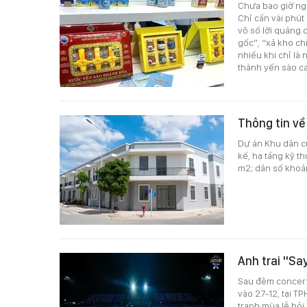
Chưa bao giờ ng
Chỉ cần vài phút
vô số lời quảng 
gốc”, “xả kho c
nhiều khi chỉ là
thành yến sào ca
Thông tin về
Dự án Khu dân c
kế, hạ tầng kỹ th
m2; dân số khoản
Anh trai "Sa
Sau đêm concert 
vào 27-12, tại T
tranh mùa lễ hội