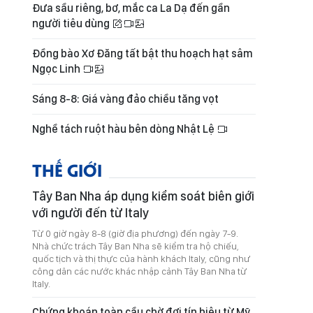
Đưa sầu riêng, bơ, mắc ca La Dạ đến gần
người tiêu dùng
Đồng bào Xơ Đăng tất bật thu hoạch hạt sâm
Ngọc Linh
Sáng 8-8: Giá vàng đảo chiều tăng vọt
Nghề tách ruột hàu bên dòng Nhật Lệ
THẾ GIỚI
Tây Ban Nha áp dụng kiểm soát biên giới
với người đến từ Italy
Từ 0 giờ ngày 8-8 (giờ địa phương) đến ngày 7-9.
Nhà chức trách Tây Ban Nha sẽ kiểm tra hộ chiếu,
quốc tịch và thị thực của hành khách Italy, cũng như
công dân các nước khác nhập cảnh Tây Ban Nha từ
Italy.
Chứng khoán toàn cầu chờ đợi tín hiệu từ Mỹ