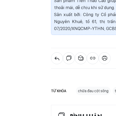
Sản phẩm Tiên Thảo Cao giúp
thoải mái, dễ chịu khi sử dụng.
Sản xuất bởi: Công ty Cổ ph
Nguyên Khuê, tổ 61, thị tr
07/2020/XNQCMP-YTHN; GCBS
TỪ KHÓA
chữa đau cột sống
BÌNH LUẬN