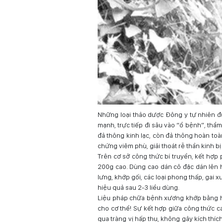
Những loại thảo dược Đông y tự nhiên đư
mạnh, trực tiếp đi sâu vào “ổ bệnh”, thẩm
đả thông kinh lạc, còn đả thông hoàn to
chứng viêm phù, giải thoát rễ thần kinh 
Trên cơ sở công thức bí truyền, kết hợp
200g cao. Dùng cao dán cô đặc dán lên h
lưng, khớp gối, các loại phong thấp, gai 
hiệu quả sau 2-3 liều dùng.
Liệu pháp chữa bệnh xương khớp bằng h
cho cơ thể! Sự kết hợp giữa công thức c
qua tràng vị hấp thu, không gây kích th