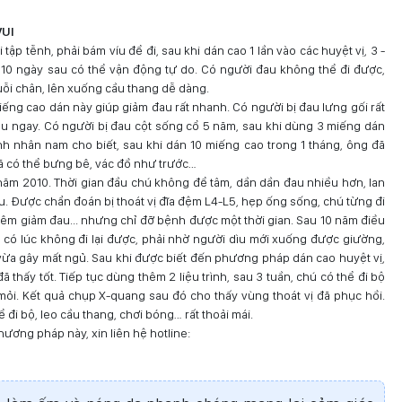
VUI
ập tễnh, phải bám víu để đi, sau khi dán cao 1 lần vào các huyệt vị, 3 -
i, 10 ngày sau có thể vận động tự do. Có người đau không thể đi được,
 duỗi chân, lên xuống cầu thang dễ dàng.
ếng cao dán này giúp giảm đau rất nhanh. Có người bị đau lưng gối rất
đau ngay. Có người bị đau cột sống cổ 5 năm, sau khi dùng 3 miếng dán
h nhân nam cho biết, sau khi dán 10 miếng cao trong 1 tháng, ông đã
đã có thể bưng bê, vác đồ như trước…
 năm 2010. Thời gian đầu chú không để tâm, dần dần đau nhiều hơn, lan
u. Được chẩn đoán bị thoát vị đĩa đệm L4-L5, hẹp ống sống, chú từng đi
tiêm giảm đau... nhưng chỉ đỡ bệnh được một thời gian. Sau 10 năm điều
c có lúc không đi lại được, phải nhờ người dìu mới xuống được giường,
vừa gây mất ngủ. Sau khi được biết đến phương pháp dán cao huyệt vị,
thấy tốt. Tiếp tục dùng thêm 2 liệu trình, sau 3 tuần, chú có thể đi bộ
. Kết quả chụp X-quang sau đó cho thấy vùng thoát vị đã phục hồi.
hể đi bộ, leo cầu thang, chơi bóng… rất thoải mái.
hương pháp này, xin liên hệ hotline: