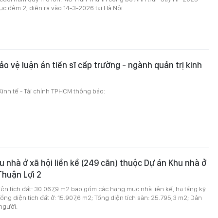
ục đêm 2, diễn ra vào 14-3-2026 tại Hà Nội.
o vệ luận án tiến sĩ cấp trường - ngành quản trị kinh
inh tế - Tài chính TPHCM thông báo:
u nhà ở xã hội liền kề (249 căn) thuộc Dự án Khu nhà ở
Thuận Lợi 2
ện tích đất: 30.067,9 m2 bao gồm các hạng mục nhà liên kế, hạ tầng kỹ
Tổng diện tích đất ở: 15.907,6 m2; Tổng diện tích sàn: 25.795,3 m2; Dân
người.