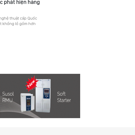
ốc phát hiện hàng
- nghệ thuật cấp Quốc
vật khổng lồ gồm hơn