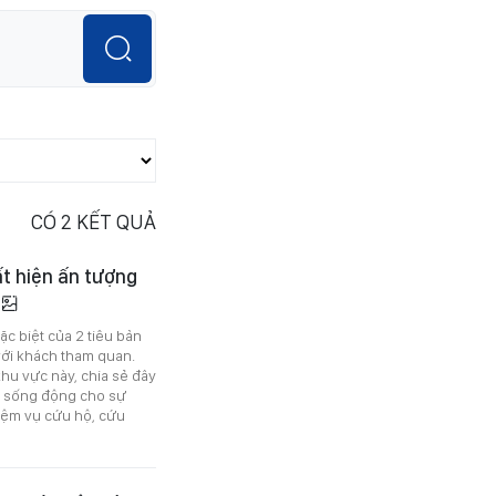
CÓ
2
KẾT QUẢ
ất hiện ấn tượng
ặc biệt của 2 tiêu bản
với khách tham quan.
hu vực này, chia sẻ đây
ng sống động cho sự
hiệm vụ cứu hộ, cứu