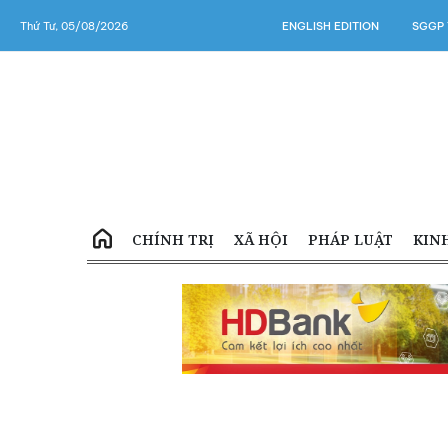
Thứ Tư, 05/08/2026
ENGLISH EDITION
SGGP 
CHÍNH TRỊ
XÃ HỘI
PHÁP LUẬT
KIN