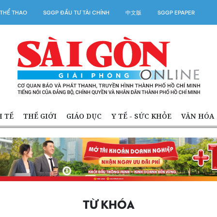
THỂ THAO
SGGP ĐẦU TƯ TÀI CHÍNH
中文版
SGGP EPAPER
H TẾ
THẾ GIỚI
GIÁO DỤC
Y TẾ - SỨC KHỎE
VĂN HÓA
TỪ KHÓA