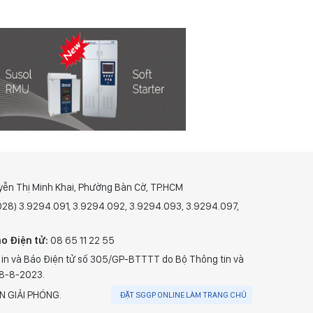
yễn Thị Minh Khai, Phường Bàn Cờ, TP.HCM
(028) 3.9294.091, 3.9294.092, 3.9294.093, 3.9294.097,
o Điện tử:
08 65 11 22 55
 in và Báo Điện tử số 305/GP-BTTTT do Bộ Thông tin và
28-8-2023.
N GIẢI PHÓNG.
ĐẶT SGGP ONLINE LÀM TRANG CHỦ