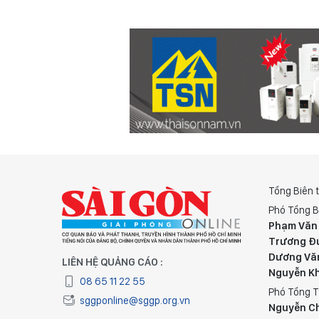
Tổng Biên 
Phó Tổng B
Phạm Văn
Trương Đ
Dương Vă
LIÊN HỆ QUẢNG CÁO :
Nguyễn K
08 65 11 22 55
Phó Tổng T
sggponline@sggp.org.vn
Nguyễn C