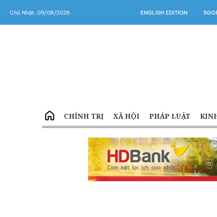
Chủ Nhật, 09/08/2026
ENGLISH EDITION
SGGP
CHÍNH TRỊ
XÃ HỘI
PHÁP LUẬT
KIN