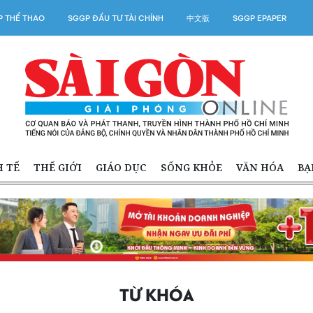
 THỂ THAO
SGGP ĐẦU TƯ TÀI CHÍNH
中文版
SGGP EPAPER
H TẾ
THẾ GIỚI
GIÁO DỤC
SỐNG KHỎE
VĂN HÓA
BẠ
TỪ KHÓA