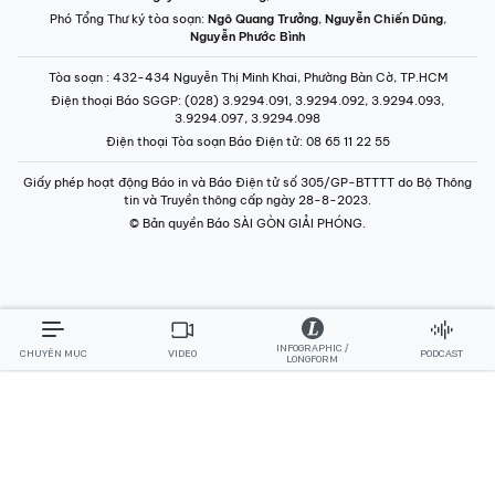
Phó Tổng Thư ký tòa soạn:
Ngô Quang Trưởng
,
Nguyễn Chiến Dũng
,
Nguyễn Phước Bình
Tòa soạn
: 432-434 Nguyễn Thị Minh Khai, Phường Bàn Cờ, TP.HCM
Điện thoại Báo SGGP
: (028) 3.9294.091, 3.9294.092, 3.9294.093,
3.9294.097, 3.9294.098
Điện thoại Tòa soạn Báo Điện tử
: 08 65 11 22 55
Giấy phép hoạt động Báo in và Báo Điện tử số 305/GP-BTTTT do Bộ Thông
tin và Truyền thông cấp ngày 28-8-2023.
© Bản quyền Báo SÀI GÒN GIẢI PHÓNG.
INFOGRAPHIC /
CHUYÊN MỤC
VIDEO
PODCAST
LONGFORM