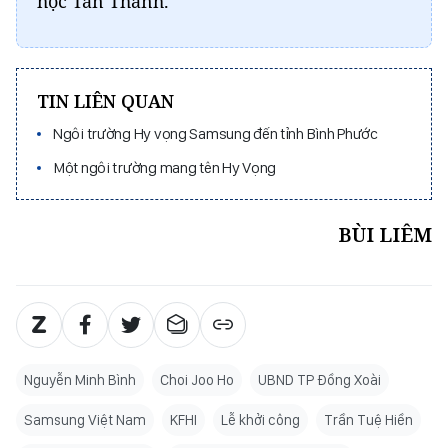
học Tân Thành.
TIN LIÊN QUAN
Ngôi trường Hy vọng Samsung đến tỉnh Bình Phước
Một ngôi trường mang tên Hy Vọng
BÙI LIÊM
Nguyễn Minh Bình
Choi Joo Ho
UBND TP Đồng Xoài
Samsung Việt Nam
KFHI
Lễ khởi công
Trần Tuệ Hiền