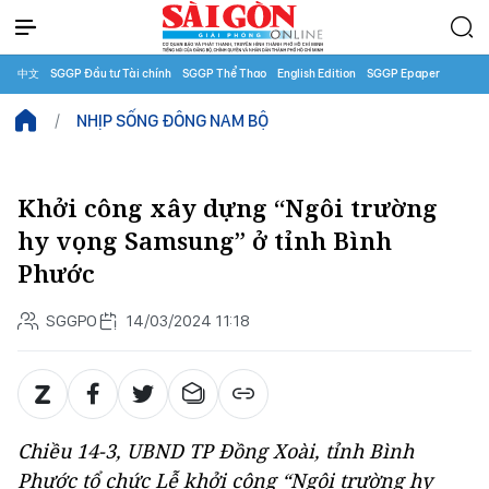
中文
SGGP Đầu tư Tài chính
SGGP Thể Thao
English Edition
SGGP Epaper
NHỊP SỐNG ĐÔNG NAM BỘ
Khởi công xây dựng “Ngôi trường
hy vọng Samsung” ở tỉnh Bình
Phước
SGGPO
14/03/2024 11:18
Chiều 14-3, UBND TP Đồng Xoài, tỉnh Bình
Phước tổ chức Lễ khởi công “Ngôi trường hy