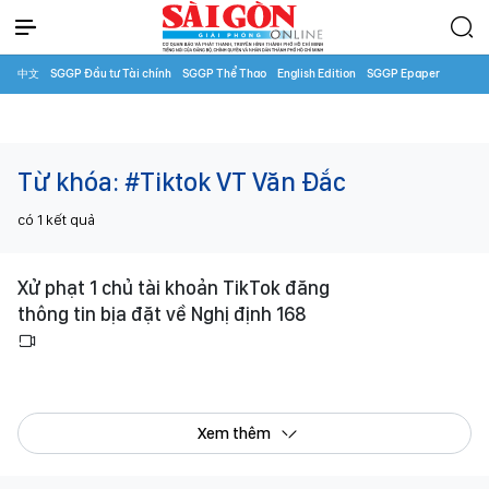
中文
SGGP Đầu tư Tài chính
SGGP Thể Thao
English Edition
SGGP Epaper
Từ khóa:
#Tiktok VT Văn Đắc
có
1
kết quả
Xử phạt 1 chủ tài khoản TikTok đăng
thông tin bịa đặt về Nghị định 168
Xem thêm