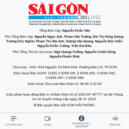
Tổng Biên tập:
Nguyễn Khắc Văn
Phó Tổng Biên tập:
Nguyễn Ngọc Anh
,
Phạm Văn Trường
,
Bùi Thị Hồng Sương
,
Trương Đức Nghĩa
,
Phạm Thị Vân Anh
,
Dương Văn Quang
,
Nguyễn Đức Hiển
,
Nguyễn Khắc Cường
,
Trần Gia Bảo
Phó Tổng Thư ký tòa soạn:
Ngô Quang Trưởng
,
Nguyễn Chiến Dũng
,
Nguyễn Phước Bình
Tòa soạn
: 432-434 Nguyễn Thị Minh Khai, Phường Bàn Cờ, TP.HCM
Điện thoại Báo SGGP
: (028) 3.9294.091, 3.9294.092, 3.9294.093,
3.9294.097, 3.9294.098
Điện thoại Tòa soạn Báo Điện tử
: 08 65 11 22 55
Giấy phép hoạt động Báo in và Báo Điện tử số 305/GP-BTTTT do Bộ Thông
tin và Truyền thông cấp ngày 28-8-2023.
© Bản quyền Báo SÀI GÒN GIẢI PHÓNG.
INFOGRAPHIC /
CHUYÊN MỤC
VIDEO
PODCAST
LONGFORM