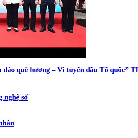
ển đảo quê hương – Vì tuyến đầu Tổ quốc”
g nghệ số
 nhân