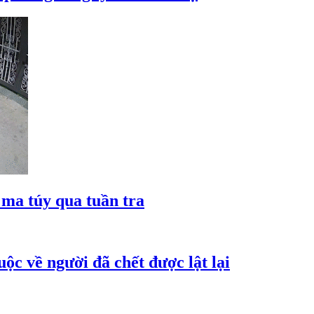
ma túy qua tuần tra
ộc về người đã chết được lật lại