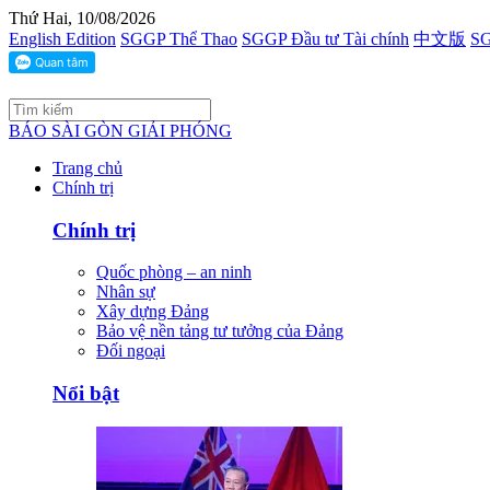
Thứ Hai, 10/08/2026
English Edition
SGGP Thể Thao
SGGP Đầu tư Tài chính
中文版
SG
BÁO SÀI GÒN GIẢI PHÓNG
Trang chủ
Chính trị
Chính trị
Quốc phòng – an ninh
Nhân sự
Xây dựng Đảng
Bảo vệ nền tảng tư tưởng của Đảng
Đối ngoại
Nổi bật