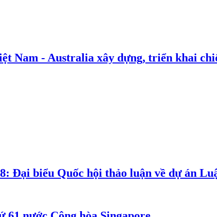
t Nam - Australia xây dựng, triển khai chiế
8: Đại biểu Quốc hội thảo luận về dự án Luậ
ứ 61 nước Cộng hòa Singapore