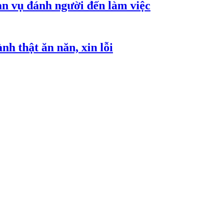
an vụ đánh người đến làm việc
h thật ăn năn, xin lỗi