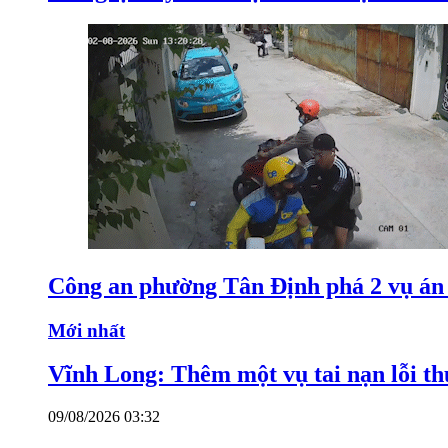
Công an phường Tân Định phá 2 vụ án 
Mới nhất
Vĩnh Long: Thêm một vụ tai nạn lỗi thu
09/08/2026 03:32