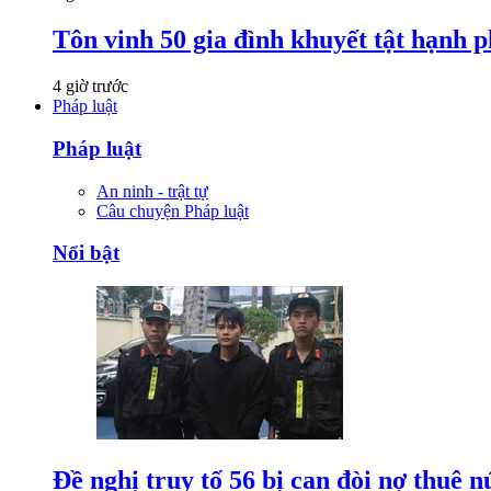
Tôn vinh 50 gia đình khuyết tật hạnh p
4 giờ trước
Pháp luật
Pháp luật
An ninh - trật tự
Câu chuyện Pháp luật
Nổi bật
Đề nghị truy tố 56 bị can đòi nợ thuê 