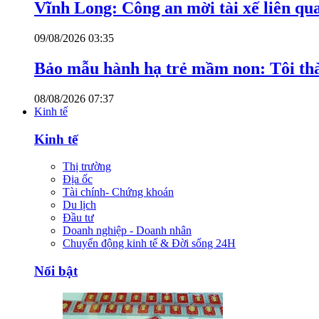
Vĩnh Long: Công an mời tài xế liên qu
09/08/2026 03:35
Bảo mẫu hành hạ trẻ mầm non: Tôi thàn
08/08/2026 07:37
Kinh tế
Kinh tế
Thị trường
Địa ốc
Tài chính- Chứng khoán
Du lịch
Đầu tư
Doanh nghiệp - Doanh nhân
Chuyển động kinh tế & Đời sống 24H
Nổi bật