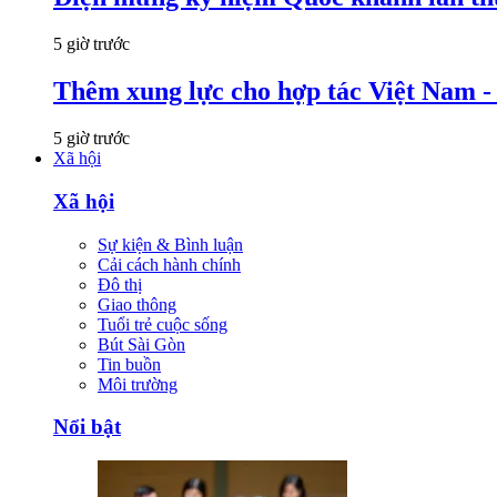
5 giờ trước
Thêm xung lực cho hợp tác Việt Nam 
5 giờ trước
Xã hội
Xã hội
Sự kiện & Bình luận
Cải cách hành chính
Đô thị
Giao thông
Tuổi trẻ cuộc sống
Bút Sài Gòn
Tin buồn
Môi trường
Nổi bật