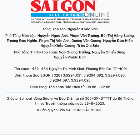
Tổng Biên tập:
Nguyễn Khắc Văn
Phó Tổng Biên tập:
Nguyễn Ngọc Anh
,
Phạm Văn Trường
,
Bùi Thị Hồng Sương
,
Trương Đức Nghĩa
,
Phạm Thị Vân Anh
,
Dương Văn Quang
,
Nguyễn Đức Hiển
,
Nguyễn Khắc Cường
,
Trần Gia Bảo
Phó Tổng Thư ký tòa soạn:
Ngô Quang Trưởng
,
Nguyễn Chiến Dũng
,
Nguyễn Phước Bình
Tòa soạn
: 432-434 Nguyễn Thị Minh Khai, Phường Bàn Cờ, TP.HCM
Điện thoại Báo SGGP
: (028) 3.9294.091, 3.9294.092, 3.9294.093,
3.9294.097, 3.9294.098
Điện thoại Tòa soạn Báo Điện tử
: 08 65 11 22 55
Giấy phép hoạt động Báo in và Báo Điện tử số 305/GP-BTTTT do Bộ Thông
tin và Truyền thông cấp ngày 28-8-2023.
© Bản quyền Báo SÀI GÒN GIẢI PHÓNG.