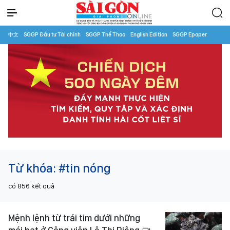
中文
SGGP Đầu tư Tài chính
SGGP Thể Thao
English Edition
SGGP Epaper
Từ khóa:
#tin nóng
có
856
kết quả
Mệnh lệnh từ trái tim dưới những