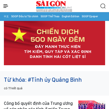
中文
SGGP Đầu tư Tài chính
SGGP Thể Thao
English Edition
SGGP Epaper
Từ khóa:
#Tỉnh ủy Quảng Bình
có
11
kết quả
Công bố quyết định của Trung ương