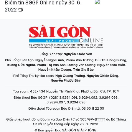
Điểm tin SGGP Online ngày 30-6-
2022
Tổng Biên tập:
Nguyễn Khắc Văn
Phó Tổng Biên tập:
Nguyễn Ngọc Anh
,
Phạm Văn Trường
,
Bùi Thị Hồng Sương
,
Trương Đức Nghĩa
,
Phạm Thị Vân Anh
,
Dương Văn Quang
,
Nguyễn Đức Hiển
,
Nguyễn Khắc Cường
,
Trần Gia Bảo
Phó Tổng Thư ký tòa soạn:
Ngô Quang Trưởng
,
Nguyễn Chiến Dũng
,
Nguyễn Phước Bình
Tòa soạn
: 432-434 Nguyễn Thị Minh Khai, Phường Bàn Cờ, TP.HCM
Điện thoại Báo SGGP
: (028) 3.9294.091, 3.9294.092, 3.9294.093,
3.9294.097, 3.9294.098
Điện thoại Tòa soạn Báo Điện tử
: 08 65 11 22 55
Giấy phép hoạt động Báo in và Báo Điện tử số 305/GP-BTTTT do Bộ Thông
tin và Truyền thông cấp ngày 28-8-2023.
© Bản quyền Báo SÀI GÒN GIẢI PHÓNG.