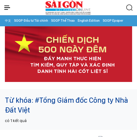
中文
SGGP Đầu tư Tài chính
SGGP Thể Thao
English Edition
SGGP Epaper
Từ khóa:
#Tổng Giám đốc Công ty Nhà
Đất Việt
có
1
kết quả