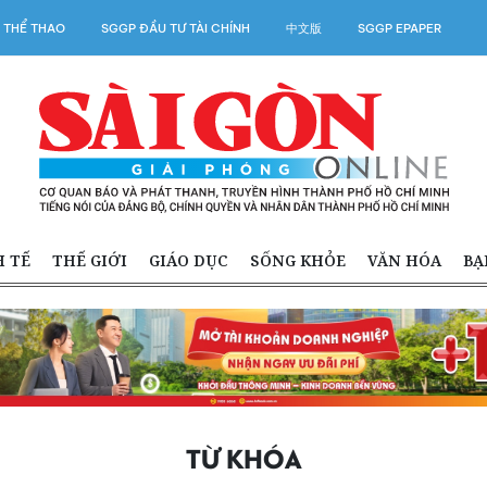
 THỂ THAO
SGGP ĐẦU TƯ TÀI CHÍNH
中文版
SGGP EPAPER
H TẾ
THẾ GIỚI
GIÁO DỤC
SỐNG KHỎE
VĂN HÓA
BẠ
TỪ KHÓA