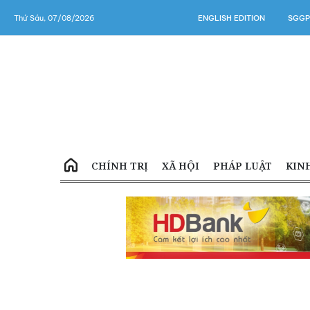
Thứ Sáu, 07/08/2026
ENGLISH EDITION
SGGP
CHÍNH TRỊ
XÃ HỘI
PHÁP LUẬT
KIN