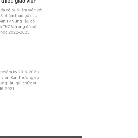
thiếu giáo viên
đã có buổi làm việc với
CS nhằm tháo gỡ các
oàn TP Vũng Tàu có
à THCS; trong đó số
m học 2022-2023.
 (nhiệm kỳ 2016-2021)
y viên Ban Thường vụ
Vũng Tàu giữ chức vụ
16-2021.