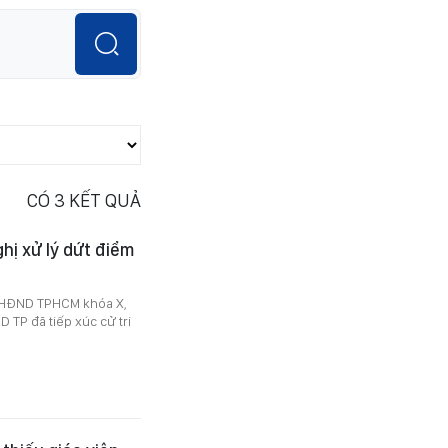
CÓ
3
KẾT QUẢ
hị xử lý dứt điểm
2, HĐND TPHCM khóa X,
 TP đã tiếp xúc cử tri