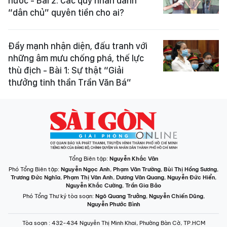
nước - Bài 2: Các quỹ nhân danh
“dân chủ” quyên tiền cho ai?
Đẩy mạnh nhận diện, đấu tranh với
những âm mưu chống phá, thế lực
thù địch - Bài 1: Sự thật “Giải
thưởng tinh thần Trần Văn Bá”
Tổng Biên tập:
Nguyễn Khắc Văn
Phó Tổng Biên tập:
Nguyễn Ngọc Anh
,
Phạm Văn Trường
,
Bùi Thị Hồng Sương
,
Trương Đức Nghĩa
,
Phạm Thị Vân Anh
,
Dương Văn Quang
,
Nguyễn Đức Hiển
,
Nguyễn Khắc Cường
,
Trần Gia Bảo
Phó Tổng Thư ký tòa soạn:
Ngô Quang Trưởng
,
Nguyễn Chiến Dũng
,
Nguyễn Phước Bình
Tòa soạn
: 432-434 Nguyễn Thị Minh Khai, Phường Bàn Cờ, TP.HCM