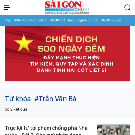
中文
SGGP Đầu tư Tài chính
SGGP Thể Thao
English Edition
SGGP Epaper
Từ khóa:
#Trần Văn Bá
có
2
kết quả
Trục lợi từ tội phạm chống phá Nhà