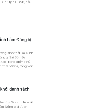
ầu Chủ tịch HĐND, bầu
tỉnh Lâm Đồng bị
ưỡng sinh thái Đại Ninh
ông ty Sài Gòn Đại
n Đức Trọng (gồm Phú
i hơn 3.500ha, tổng vốn
 khỏi danh sách
hái Đại Ninh bị đề xuất
Lâm Đồng giai đoạn