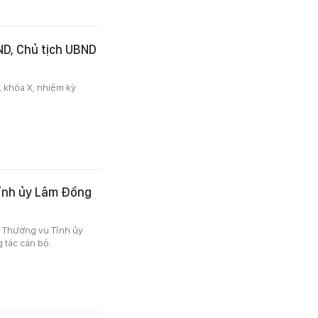
ND, Chủ tịch UBND
 khóa X, nhiệm kỳ
Tỉnh ủy Lâm Đồng
n Thường vụ Tỉnh ủy
 tác cán bộ.