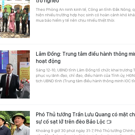
trò nghèo
Theo Phòng An ninh kinh tế, Công an tỉnh Đắk Nông, qu
hiện nhiều trường hợp học sinh có hoàn cảnh khó kh
mua bảo hiểm y tế nên chịu nhiều thiệt thòi.
Lâm Đồng: Trung tâm điều hành thông min
hoạt động
Sáng 12-10, UBND tỉnh Lâm Đồng tổ chức khai trương T
phục vụ lãnh đạo, chỉ đạo, điều hành của Tỉnh ủy, HĐ
tịch UBND tỉnh (Trung tâm điều hành thông minh IOC t
Phó Thủ tướng Trần Lưu Quang có mặt ch
sự cố sạt lở trên đèo Bảo Lộc
Khoảng 9 giờ 30 phút ngày 31-7, Phó Thủ tướng Chính