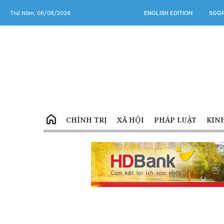
Thứ Năm, 06/08/2026
ENGLISH EDITION
SGGP
CHÍNH TRỊ
XÃ HỘI
PHÁP LUẬT
KIN