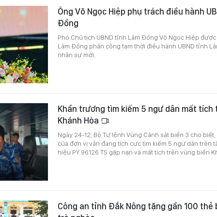
Ông Võ Ngọc Hiệp phụ trách điều hành U
Đồng
Phó Chủ tịch UBND tỉnh Lâm Đồng Võ Ngọc Hiệp được
Lâm Đồng phân công tạm thời điều hành UBND tỉnh L
nhân sự mới.
Khẩn trương tìm kiếm 5 ngư dân mất tích 
Khánh Hòa
Ngày 24-12, Bộ Tư lệnh Vùng Cảnh sát biển 3 cho biết,
của đơn vị vẫn đang tích cực tìm kiếm 5 ngư dân trên 
hiệu PY 96126 TS gặp nạn và mất tích trên vùng biển 
Công an tỉnh Đắk Nông tặng gần 100 thẻ 