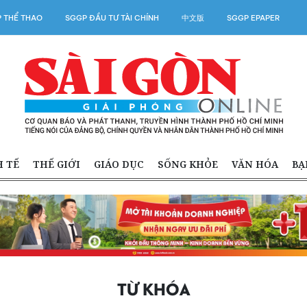
 THỂ THAO
SGGP ĐẦU TƯ TÀI CHÍNH
中文版
SGGP EPAPER
H TẾ
THẾ GIỚI
GIÁO DỤC
SỐNG KHỎE
VĂN HÓA
BẠ
TỪ KHÓA