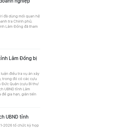
 doanh nghiệp
Trí đã dùng mối quan hệ
Thanh tra Chính phủ;
tỉnh Lâm Đồng đã tham
tỉnh Lâm Đồng bị
luận điều tra vụ án xảy
n, trong đó có các cựu
ần Đức Quận (cựu Bí thư
ịch UBND tỉnh Lâm
để gia hạn, giãn tiến
ch UBND tỉnh
1-2026 tổ chức kỳ họp