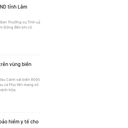
BND tỉnh Lâm
 Ban Thường vụ Tỉnh uỷ
âm Đồng đến khi có
trên vùng biển
 tàu Cảnh sát biển 8005
tàu cá Phú Yên mang số
Khánh Hòa.
bảo hiểm y tế cho