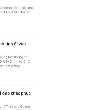
a công tác xã hội, phát
ăn chưa được cha mẹ
h tỉnh đi vào
rung tâm thông tin
ND, UBND tỉnh và Chủ
ỉnh Lâm Đồng).
ỉ đạo khắc phục
 phủ Trần Lưu Quang