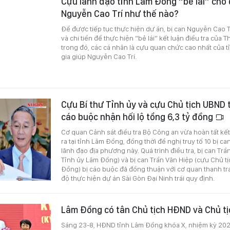
Cựu lãnh đạo tỉnh Lâm Đồng “bẻ lái” cho
Nguyễn Cao Trí như thế nào?
Để được tiếp tục thực hiện dự án, bị can Nguyễn Cao 
và chi tiền để thực hiện “bẻ lái” kết luận điều tra của 
trong đó, các cá nhân là cựu quan chức cao nhất của 
gia giúp Nguyễn Cao Trí.
Cựu Bí thư Tỉnh ủy và cựu Chủ tịch UBND 
cáo buộc nhận hối lộ tổng 6,3 tỷ đồng
Cơ quan Cảnh sát điều tra Bộ Công an vừa hoàn tất kết 
ra tại tỉnh Lâm Đồng, đồng thời đề nghị truy tố 10 bị ca
lãnh đạo địa phương này. Quá trình điều tra, bị can Tr
Tỉnh ủy Lâm Đồng) và bị can Trần Văn Hiệp (cựu Chủ t
Đồng) bị cáo buộc đã đồng thuận với cơ quan thanh tra 
độ thực hiện dự án Sài Gòn Đại Ninh trái quy định.
Lâm Đồng có tân Chủ tịch HĐND và Chủ tị
Sáng 23-8, HĐND tỉnh Lâm Đồng khóa X, nhiệm kỳ 202