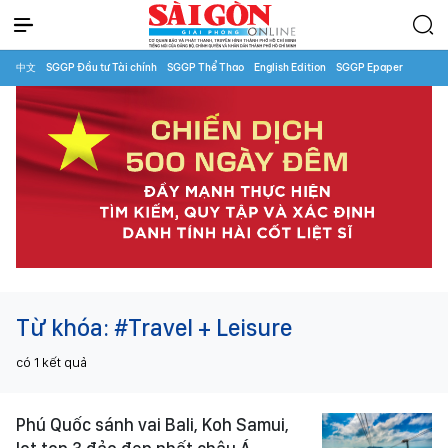
中文
SGGP Đầu tư Tài chính
SGGP Thể Thao
English Edition
SGGP Epaper
Từ khóa:
#Travel + Leisure
có
1
kết quả
Phú Quốc sánh vai Bali, Koh Samui,