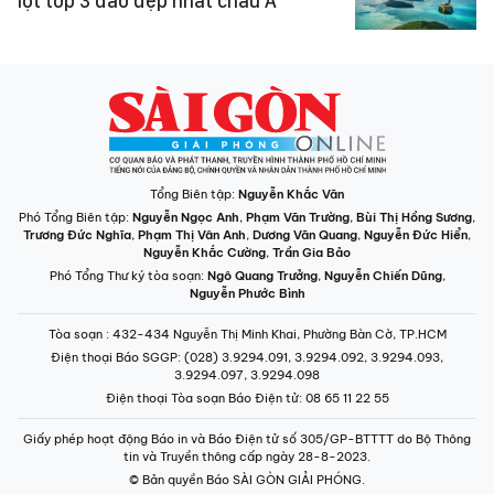
lọt top 3 đảo đẹp nhất châu Á
Tổng Biên tập:
Nguyễn Khắc Văn
Phó Tổng Biên tập:
Nguyễn Ngọc Anh
,
Phạm Văn Trường
,
Bùi Thị Hồng Sương
,
Trương Đức Nghĩa
,
Phạm Thị Vân Anh
,
Dương Văn Quang
,
Nguyễn Đức Hiển
,
Nguyễn Khắc Cường
,
Trần Gia Bảo
Phó Tổng Thư ký tòa soạn:
Ngô Quang Trưởng
,
Nguyễn Chiến Dũng
,
Nguyễn Phước Bình
Tòa soạn
: 432-434 Nguyễn Thị Minh Khai, Phường Bàn Cờ, TP.HCM
Điện thoại Báo SGGP
: (028) 3.9294.091, 3.9294.092, 3.9294.093,
3.9294.097, 3.9294.098
Điện thoại Tòa soạn Báo Điện tử
: 08 65 11 22 55
Giấy phép hoạt động Báo in và Báo Điện tử số 305/GP-BTTTT do Bộ Thông
tin và Truyền thông cấp ngày 28-8-2023.
© Bản quyền Báo SÀI GÒN GIẢI PHÓNG.