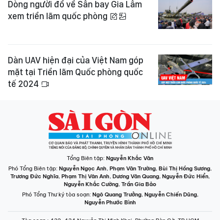
Dòng người đổ về Sân bay Gia Lâm
xem triển lãm quốc phòng
Dàn UAV hiện đại của Việt Nam góp
mặt tại Triển lãm Quốc phòng quốc
tế 2024
Tổng Biên tập:
Nguyễn Khắc Văn
Phó Tổng Biên tập:
Nguyễn Ngọc Anh
,
Phạm Văn Trường
,
Bùi Thị Hồng Sương
,
Trương Đức Nghĩa
,
Phạm Thị Vân Anh
,
Dương Văn Quang
,
Nguyễn Đức Hiển
,
Nguyễn Khắc Cường
,
Trần Gia Bảo
Phó Tổng Thư ký tòa soạn:
Ngô Quang Trưởng
,
Nguyễn Chiến Dũng
,
Nguyễn Phước Bình