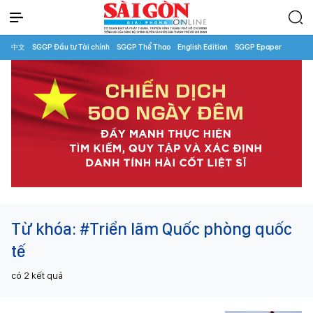
中文
SGGP Đầu tư Tài chính
SGGP Thể Thao
English Edition
SGGP Epaper
Từ khóa:
#Triển lãm Quốc phòng quốc
tế
có
2
kết quả