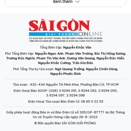
Xem thêm
Tổng Biên tập:
Nguyễn Khắc Văn
Phó Tổng Biên tập:
Nguyễn Ngọc Anh
,
Phạm Văn Trường
,
Bùi Thị Hồng Sương
,
Trương Đức Nghĩa
,
Phạm Thị Vân Anh
,
Dương Văn Quang
,
Nguyễn Đức Hiển
,
Nguyễn Khắc Cường
,
Trần Gia Bảo
Phó Tổng Thư ký tòa soạn:
Ngô Quang Trưởng
,
Nguyễn Chiến Dũng
,
Nguyễn Phước Bình
Tòa soạn
: 432-434 Nguyễn Thị Minh Khai, Phường Bàn Cờ, TP.HCM
Điện thoại Báo SGGP
: (028) 3.9294.091, 3.9294.092, 3.9294.093,
3.9294.097, 3.9294.098
Điện thoại Tòa soạn Báo Điện tử
: 08 65 11 22 55
Giấy phép hoạt động Báo in và Báo Điện tử số 305/GP-BTTTT do Bộ Thông
tin và Truyền thông cấp ngày 28-8-2023.
© Bản quyền Báo SÀI GÒN GIẢI PHÓNG.