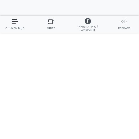
INFOGRAPHIC /
CHUYÊN MỤC
VIDEO
PODCAST
LONGFORM