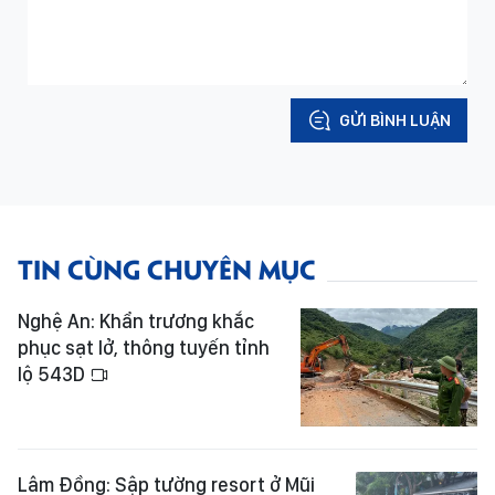
GỬI BÌNH LUẬN
TIN CÙNG CHUYÊN MỤC
Nghệ An: Khẩn trương khắc
phục sạt lở, thông tuyến tỉnh
lộ 543D
Lâm Đồng: Sập tường resort ở Mũi