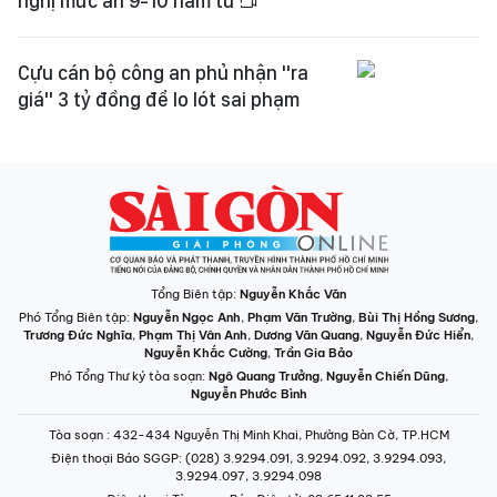
nghị mức án 9-10 năm tù
Cựu cán bộ công an phủ nhận "ra
giá" 3 tỷ đồng để lo lót sai phạm
Tổng Biên tập:
Nguyễn Khắc Văn
Phó Tổng Biên tập:
Nguyễn Ngọc Anh
,
Phạm Văn Trường
,
Bùi Thị Hồng Sương
,
Trương Đức Nghĩa
,
Phạm Thị Vân Anh
,
Dương Văn Quang
,
Nguyễn Đức Hiển
,
Nguyễn Khắc Cường
,
Trần Gia Bảo
Phó Tổng Thư ký tòa soạn:
Ngô Quang Trưởng
,
Nguyễn Chiến Dũng
,
Nguyễn Phước Bình
Tòa soạn
: 432-434 Nguyễn Thị Minh Khai, Phường Bàn Cờ, TP.HCM
Điện thoại Báo SGGP
: (028) 3.9294.091, 3.9294.092, 3.9294.093,
3.9294.097, 3.9294.098