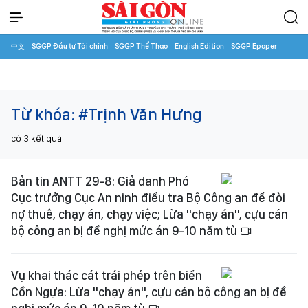
中文
SGGP Đầu tư Tài chính
SGGP Thể Thao
English Edition
SGGP Epaper
Từ khóa:
#Trịnh Văn Hưng
có
3
kết quả
Bản tin ANTT 29-8: Giả danh Phó
Cục trưởng Cục An ninh điều tra Bộ Công an để đòi
nợ thuê, chạy án, chạy việc; Lừa "chạy án", cựu cán
bộ công an bị đề nghị mức án 9-10 năm tù
Vụ khai thác cát trái phép trên biển
Cồn Ngựa: Lừa "chạy án", cựu cán bộ công an bị đề