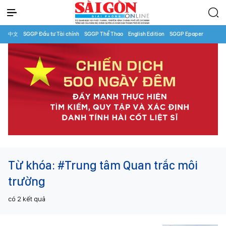
中文
SGGP Đầu tư Tài chính
SGGP Thể Thao
English Edition
SGGP Epaper
Từ khóa:
#Trung tâm Quan trắc môi
trường
có
2
kết quả