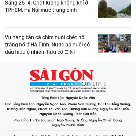
Sáng 25-4: Chất lượng không khí ở
TPHCM, Hà Nội mức trung bình
Vụ hàng tấn cá chim nuôi chết nổi
trắng hồ ở Hà Tĩnh: Nước ao nuôi có
dấu hiệu ô nhiễm hữu cơ
Tổng Biên tập:
Nguyễn Khắc Văn
Phó Tổng Biên tập:
Nguyễn Ngọc Anh
,
Phạm Văn Trường
,
Bùi Thị Hồng Sương
,
Trương Đức Nghĩa
,
Phạm Thị Vân Anh
,
Dương Văn Quang
,
Nguyễn Đức Hiển
,
Nguyễn Khắc Cường
,
Trần Gia Bảo
Phó Tổng Thư ký tòa soạn:
Ngô Quang Trưởng
,
Nguyễn Chiến Dũng
,
Nguyễn Phước Bình