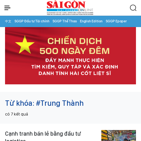
中文
SGGP Đầu tư Tài chính
SGGP Thể Thao
English Edition
SGGP Epaper
Từ khóa:
#Trung Thành
có
7
kết quả
Cạnh tranh bán lẻ bằng đầu tư