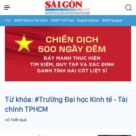
中文
SGGP Đầu tư Tài chính
SGGP Thể Thao
English Edition
SGGP Epaper
Từ khóa:
#Trường Đại học Kinh tế - Tài
chính TPHCM
có
1
kết quả