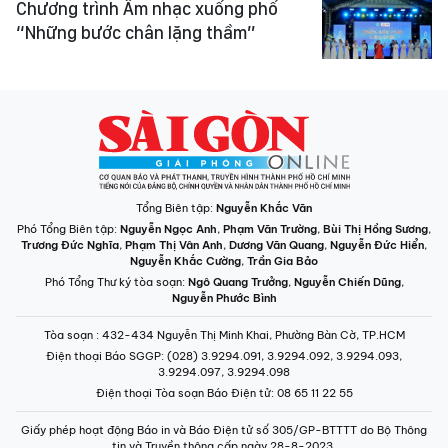
Chương trình Âm nhạc xuống phố
“Những bước chân lặng thầm”
Tổng Biên tập:
Nguyễn Khắc Văn
Phó Tổng Biên tập:
Nguyễn Ngọc Anh
,
Phạm Văn Trường
,
Bùi Thị Hồng Sương
,
Trương Đức Nghĩa
,
Phạm Thị Vân Anh
,
Dương Văn Quang
,
Nguyễn Đức Hiển
,
Nguyễn Khắc Cường
,
Trần Gia Bảo
Phó Tổng Thư ký tòa soạn:
Ngô Quang Trưởng
,
Nguyễn Chiến Dũng
,
Nguyễn Phước Bình
Tòa soạn
: 432-434 Nguyễn Thị Minh Khai, Phường Bàn Cờ, TP.HCM
Điện thoại Báo SGGP
: (028) 3.9294.091, 3.9294.092, 3.9294.093,
3.9294.097, 3.9294.098
Điện thoại Tòa soạn Báo Điện tử
: 08 65 11 22 55
Giấy phép hoạt động Báo in và Báo Điện tử số 305/GP-BTTTT do Bộ Thông
tin và Truyền thông cấp ngày 28-8-2023.