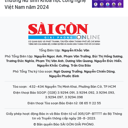
thưởng Nữ sinh Khoa học công nghệ
Việt Nam năm 2024
Tổng Biên tập:
Nguyễn Khắc Văn
Phó Tổng Biên tập:
Nguyễn Ngọc Anh
,
Phạm Văn Trường
,
Bùi Thị Hồng Sương
,
Trương Đức Nghĩa
,
Phạm Thị Vân Anh
,
Dương Văn Quang
,
Nguyễn Đức Hiển
,
Nguyễn Khắc Cường
,
Trần Gia Bảo
Phó Tổng Thư ký tòa soạn:
Ngô Quang Trưởng
,
Nguyễn Chiến Dũng
,
Nguyễn Phước Bình
Tòa soạn
: 432-434 Nguyễn Thị Minh Khai, Phường Bàn Cờ, TP.HCM
Điện thoại Báo SGGP
: (028) 3.9294.091, 3.9294.092, 3.9294.093,
3.9294.097, 3.9294.098
Điện thoại Tòa soạn Báo Điện tử
: 08 65 11 22 55
Giấy phép hoạt động Báo in và Báo Điện tử số 305/GP-BTTTT do Bộ Thông
tin và Truyền thông cấp ngày 28-8-2023.
© Bản quyền Báo SÀI GÒN GIẢI PHÓNG.