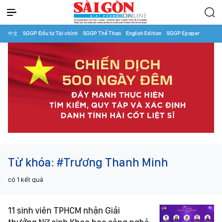
中文
SGGP Đầu tư Tài chính
SGGP Thể Thao
English Edition
SGGP Epaper
Từ khóa:
#Trương Thanh Minh
có
1
kết quả
11 sinh viên TPHCM nhận Giải