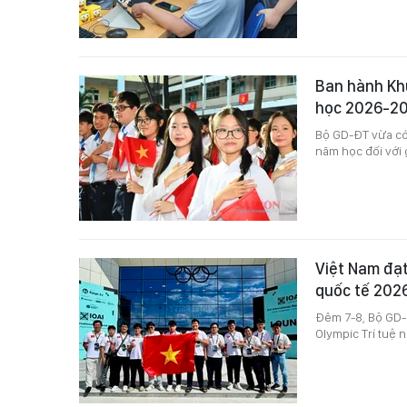
Ban hành Kh
học 2026-2
Bộ GD-ĐT vừa có
năm học đối với
Việt Nam đạt
quốc tế 202
Đêm 7-8, Bộ GD-Đ
Olympic Trí tuệ 