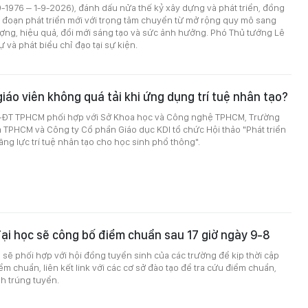
9-1976 – 1-9-2026), đánh dấu nửa thế kỷ xây dựng và phát triển, đồng
ai đoạn phát triển mới với trọng tâm chuyển từ mở rộng quy mô sang
ợng, hiệu quả, đổi mới sáng tạo và sức ảnh hưởng. Phó Thủ tướng Lê
 và phát biểu chỉ đạo tại sự kiện.
iáo viên không quá tải khi ứng dụng trí tuệ nhân tạo?
-ĐT TPHCM phối hợp với Sở Khoa học và Công nghệ TPHCM, Trường
TPHCM và Công ty Cổ phần Giáo dục KDI tổ chức Hội thảo "Phát triển
ăng lực trí tuệ nhân tạo cho học sinh phổ thông".
ại học sẽ công bố điểm chuẩn sau 17 giờ ngày 9-8
sẽ phối hợp với hội đồng tuyển sinh của các trường để kịp thời cập
ểm chuẩn, liên kết link với các cơ sở đào tạo để tra cứu điểm chuẩn,
nh trúng tuyển.