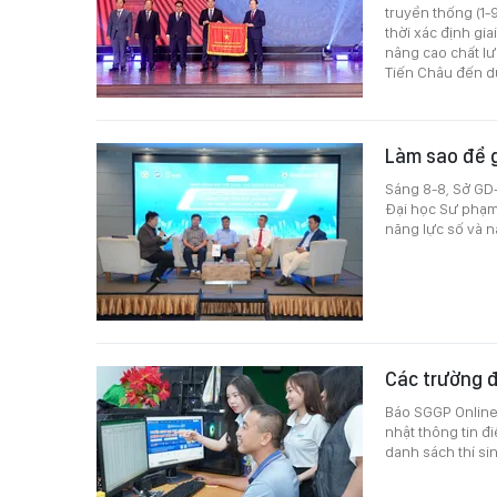
truyền thống (1-
thời xác định gi
nâng cao chất lư
Tiến Châu đến dự
Làm sao để g
Sáng 8-8, Sở GD
Đại học Sư phạm 
năng lực số và n
Các trường đ
Báo SGGP Online 
nhật thông tin đi
danh sách thí si