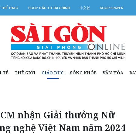
 THỂ THAO
SGGP ĐẦU TƯ TÀI CHÍNH
中文版
SGGP EPAPER
H TẾ
THẾ GIỚI
GIÁO DỤC
SỐNG KHỎE
VĂN HÓA
BẠ
HCM nhận Giải thưởng Nữ
ông nghệ Việt Nam năm 2024