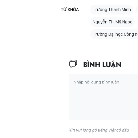
TỪ KHÓA
Trương Thanh Minh
Nguyễn Thị Mỹ Ngọc
Trường Đại học Công n
BÌNH LUẬN
Xin vui lòng gõ tiếng Việt có dấu