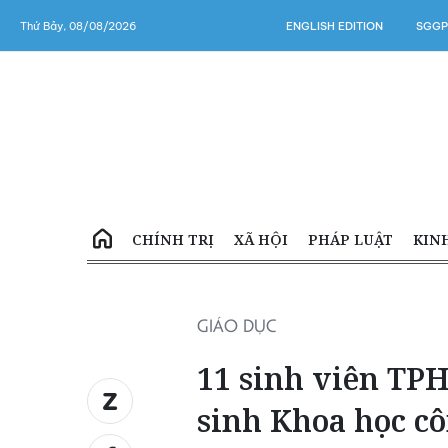
Thứ Bảy, 08/08/2026
ENGLISH EDITION
SGGP
CHÍNH TRỊ
XÃ HỘI
PHÁP LUẬT
KIN
GIÁO DỤC
11 sinh viên TP
sinh Khoa học c