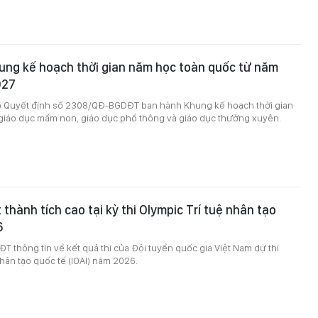
ung kế hoạch thời gian năm học toàn quốc từ năm
027
 Quyết định số 2308/QÐ-BGDĐT ban hành Khung kế hoạch thời gian
 giáo dục mầm non, giáo dục phổ thông và giáo dục thường xuyên.
 thành tích cao tại kỳ thi Olympic Trí tuệ nhân tạo
6
T thông tin về kết quả thi của Đội tuyển quốc gia Việt Nam dự thi
nhân tạo quốc tế (IOAI) năm 2026.