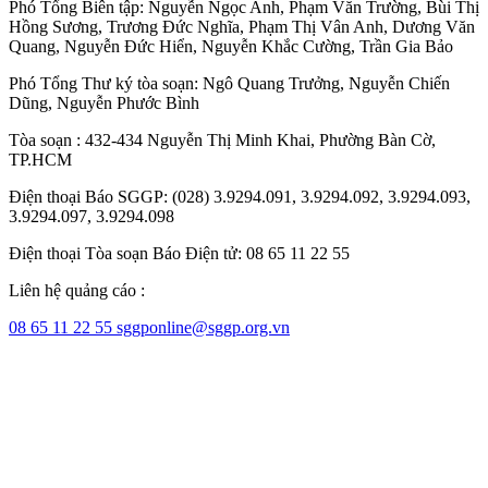
Phó Tổng Biên tập:
Nguyễn Ngọc Anh
,
Phạm Văn Trường
,
Bùi Thị
Hồng Sương
,
Trương Đức Nghĩa
,
Phạm Thị Vân Anh
,
Dương Văn
Quang
,
Nguyễn Đức Hiển
,
Nguyễn Khắc Cường
,
Trần Gia Bảo
Phó Tổng Thư ký tòa soạn:
Ngô Quang Trưởng
,
Nguyễn Chiến
Dũng
,
Nguyễn Phước Bình
Tòa soạn : 432-434 Nguyễn Thị Minh Khai, Phường Bàn Cờ,
TP.HCM
Điện thoại Báo SGGP: (028) 3.9294.091, 3.9294.092, 3.9294.093,
3.9294.097, 3.9294.098
Điện thoại Tòa soạn Báo Điện tử: 08 65 11 22 55
Liên hệ quảng cáo :
08 65 11 22 55
sggponline@sggp.org.vn