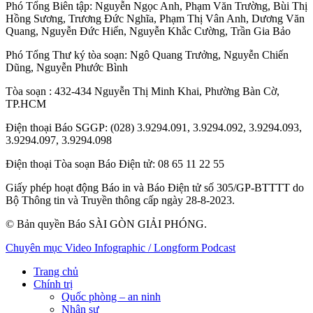
Phó Tổng Biên tập:
Nguyễn Ngọc Anh
,
Phạm Văn Trường
,
Bùi Thị
Hồng Sương
,
Trương Đức Nghĩa
,
Phạm Thị Vân Anh
,
Dương Văn
Quang
,
Nguyễn Đức Hiển
,
Nguyễn Khắc Cường
,
Trần Gia Bảo
Phó Tổng Thư ký tòa soạn:
Ngô Quang Trưởng
,
Nguyễn Chiến
Dũng
,
Nguyễn Phước Bình
Tòa soạn
: 432-434 Nguyễn Thị Minh Khai, Phường Bàn Cờ,
TP.HCM
Điện thoại Báo SGGP
: (028) 3.9294.091, 3.9294.092, 3.9294.093,
3.9294.097, 3.9294.098
Điện thoại Tòa soạn Báo Điện tử
: 08 65 11 22 55
Giấy phép hoạt động Báo in và Báo Điện tử số 305/GP-BTTTT do
Bộ Thông tin và Truyền thông cấp ngày 28-8-2023.
© Bản quyền Báo SÀI GÒN GIẢI PHÓNG.
Chuyên mục
Video
Infographic / Longform
Podcast
Trang chủ
Chính trị
Quốc phòng – an ninh
Nhân sự