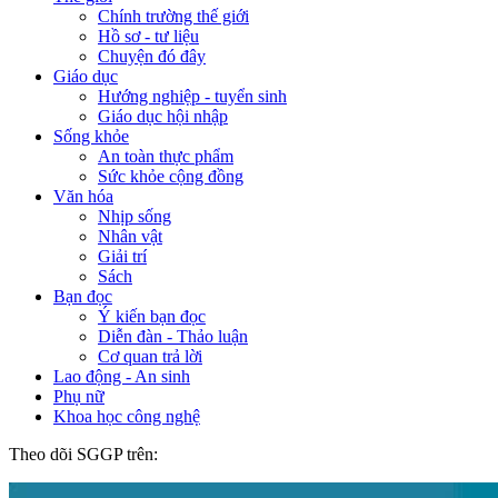
Chính trường thế giới
Hồ sơ - tư liệu
Chuyện đó đây
Giáo dục
Hướng nghiệp - tuyển sinh
Giáo dục hội nhập
Sống khỏe
An toàn thực phẩm
Sức khỏe cộng đồng
Văn hóa
Nhịp sống
Nhân vật
Giải trí
Sách
Bạn đọc
Ý kiến bạn đọc
Diễn đàn - Thảo luận
Cơ quan trả lời
Lao động - An sinh
Phụ nữ
Khoa học công nghệ
Theo dõi SGGP trên: