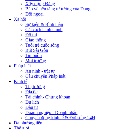
Xây dựng Đảng
Bảo vệ nền tảng tư tưởng của Đảng
Đối ngoại
Xã hội
Sự kiện & Bình luận
Cải cách hành chính
Đô thị
Giao thông
Tuổi trẻ cuộc sống
Bút Sài Gòn
Tin buồn
Môi trường
Pháp luật
An ninh - trật tự
Câu chuyện Pháp luật
Kinh tế
Thị trường
Địa ốc
Tài chính- Chứng khoán
Du lịch
Đầu tư
Doanh nghiệp - Doanh nhân
Chuyển động kinh tế & Đời sống 24H
Đa phương tiện
Thế giới