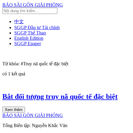
BÁO SÀI GÒN GIẢI PHÓNG
中文
SGGP Đầu tư Tài chính
SGGP Thể Thao
English Edition
SGGP Epaper
Từ khóa:
#Truy nã quốc tế đặc biệt
có
1
kết quả
Bắt đối tượng truy nã quốc tế đặc biệt
Xem thêm
BÁO SÀI GÒN GIẢI PHÓNG
Tổng Biên tập:
Nguyễn Khắc Văn