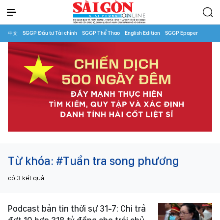
中文
SGGP Đầu tư Tài chính
SGGP Thể Thao
English Edition
SGGP Epaper
Từ khóa:
#Tuần tra song phương
có
3
kết quả
Podcast bản tin thời sự 31-7: Chi trả