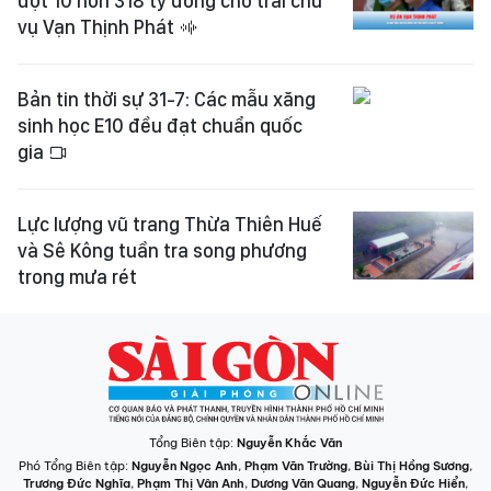
đợt 10 hơn 318 tỷ đồng cho trái chủ
vụ Vạn Thịnh Phát
Bản tin thời sự 31-7: Các mẫu xăng
sinh học E10 đều đạt chuẩn quốc
gia
Lực lượng vũ trang Thừa Thiên Huế
và Sê Kông tuần tra song phương
trong mưa rét
Tổng Biên tập:
Nguyễn Khắc Văn
Phó Tổng Biên tập:
Nguyễn Ngọc Anh
,
Phạm Văn Trường
,
Bùi Thị Hồng Sương
,
Trương Đức Nghĩa
,
Phạm Thị Vân Anh
,
Dương Văn Quang
,
Nguyễn Đức Hiển
,