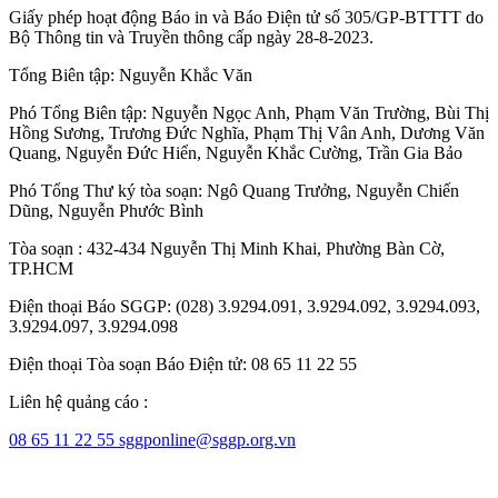
Giấy phép hoạt động Báo in và Báo Điện tử số 305/GP-BTTTT do
Bộ Thông tin và Truyền thông cấp ngày 28-8-2023.
Tổng Biên tập:
Nguyễn Khắc Văn
Phó Tổng Biên tập:
Nguyễn Ngọc Anh
,
Phạm Văn Trường
,
Bùi Thị
Hồng Sương
,
Trương Đức Nghĩa
,
Phạm Thị Vân Anh
,
Dương Văn
Quang
,
Nguyễn Đức Hiển
,
Nguyễn Khắc Cường
,
Trần Gia Bảo
Phó Tổng Thư ký tòa soạn:
Ngô Quang Trưởng
,
Nguyễn Chiến
Dũng
,
Nguyễn Phước Bình
Tòa soạn : 432-434 Nguyễn Thị Minh Khai, Phường Bàn Cờ,
TP.HCM
Điện thoại Báo SGGP: (028) 3.9294.091, 3.9294.092, 3.9294.093,
3.9294.097, 3.9294.098
Điện thoại Tòa soạn Báo Điện tử: 08 65 11 22 55
Liên hệ quảng cáo :
08 65 11 22 55
sggponline@sggp.org.vn