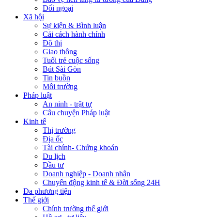
Đối ngoại
Xã hội
Sự kiện & Bình luận
Cải cách hành chính
Đô thị
Giao thông
Tuổi trẻ cuộc sống
Bút Sài Gòn
Tin buồn
Môi trường
Pháp luật
An ninh - trật tự
Câu chuyện Pháp luật
Kinh tế
Thị trường
Địa ốc
Tài chính- Chứng khoán
Du lịch
Đầu tư
Doanh nghiệp - Doanh nhân
Chuyển động kinh tế & Đời sống 24H
Đa phương tiện
Thế giới
Chính trường thế giới