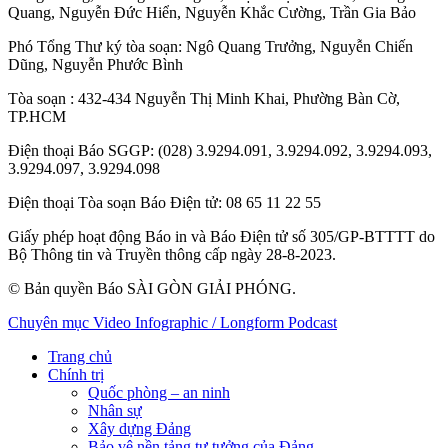
Quang
,
Nguyễn Đức Hiển
,
Nguyễn Khắc Cường
,
Trần Gia Bảo
Phó Tổng Thư ký tòa soạn:
Ngô Quang Trưởng
,
Nguyễn Chiến
Dũng
,
Nguyễn Phước Bình
Tòa soạn
: 432-434 Nguyễn Thị Minh Khai, Phường Bàn Cờ,
TP.HCM
Điện thoại Báo SGGP
: (028) 3.9294.091, 3.9294.092, 3.9294.093,
3.9294.097, 3.9294.098
Điện thoại Tòa soạn Báo Điện tử
: 08 65 11 22 55
Giấy phép hoạt động Báo in và Báo Điện tử số 305/GP-BTTTT do
Bộ Thông tin và Truyền thông cấp ngày 28-8-2023.
© Bản quyền Báo SÀI GÒN GIẢI PHÓNG.
Chuyên mục
Video
Infographic / Longform
Podcast
Trang chủ
Chính trị
Quốc phòng – an ninh
Nhân sự
Xây dựng Đảng
Bảo vệ nền tảng tư tưởng của Đảng