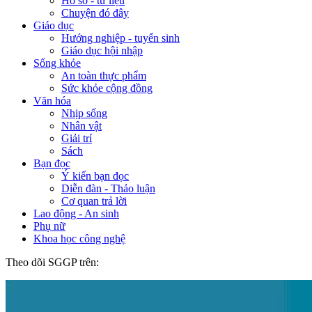
Hồ sơ - tư liệu
Chuyện đó đây
Giáo dục
Hướng nghiệp - tuyển sinh
Giáo dục hội nhập
Sống khỏe
An toàn thực phẩm
Sức khỏe cộng đồng
Văn hóa
Nhịp sống
Nhân vật
Giải trí
Sách
Bạn đọc
Ý kiến bạn đọc
Diễn đàn - Thảo luận
Cơ quan trả lời
Lao động - An sinh
Phụ nữ
Khoa học công nghệ
Theo dõi SGGP trên: