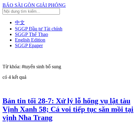
BÁO SÀI GÒN GIẢI PHÓNG
中文
SGGP Đầu tư Tài chính
SGGP Thể Thao
English Edition
SGGP Epaper
Từ khóa:
#tuyển sinh bổ sung
có
4
kết quả
Bản tin tối 28-7: Xử lý lỗ hổng vụ lật tàu
Vịnh Xanh 58; Cá voi tiếp tục săn mồi tại
vịnh Nha Trang