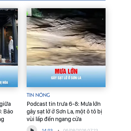
Tin Nóng
 giữa
Podcast tin trưa 6-8: Mưa lớn
3: Bảo
gây sạt lở ở Sơn La, một ô tô bị
ng
vùi lấp đến ngang cửa
14:03
06/08/2026 07:23