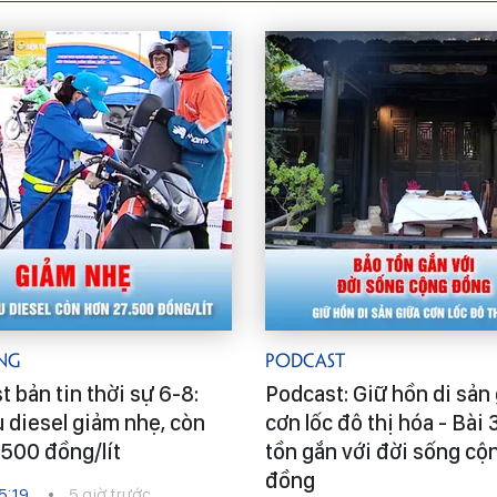
ng
Podcast
 bản tin thời sự 6-8:
Podcast: Giữ hồn di sản
u diesel giảm nhẹ, còn
cơn lốc đô thị hóa - Bài 
.500 đồng/lít
tồn gắn với đời sống cộ
đồng
5:19
5 giờ trước