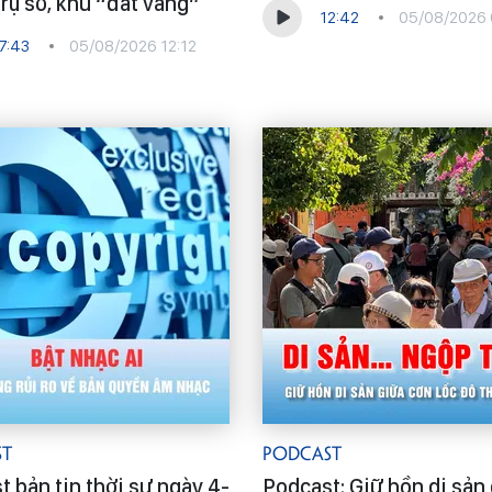
rụ sở, khu “đất vàng”
12:42
05/08/2026 
7:43
05/08/2026 12:12
st
Podcast
 bản tin thời sự ngày 4-
Podcast: Giữ hồn di sản