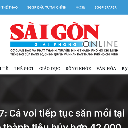
 THỂ THAO
SGGP ĐẦU TƯ TÀI CHÍNH
中文版
SGGP EPAPER
H TẾ
THẾ GIỚI
GIÁO DỤC
SỐNG KHỎE
VĂN HÓA
BẠ
7: Cá voi tiếp tục săn mồi tại
h thành tiêu hủy hơn 42.000