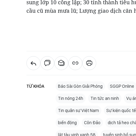
sung lớp 10 công lập; 30 tỉnh thành tiêu
cầu cũ mùa mưa lũ; Lượng giao dịch căn h
TỪ KHÓA
Báo Sài Gòn Giải Phóng
SGGP Online
Tin nóng 24h
Tin tức an ninh
Vụ á
Tin quân sự Việt Nam
Sự kiện quốc tế
biển động
Côn Đảo
dịch tả heo ch
lật tàu vịnh xanh 58
tuyển sinh bổ su