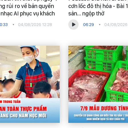
ng rủi ro về bản quyền
cơn lốc đô thị hóa - Bài 1
t nhạc AI phục vụ khách
sản… ngộp thở
0:33
04/08/2026 12:28
06:29
04/08/2026