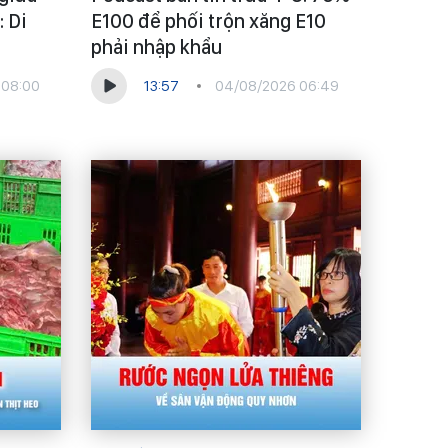
: Di
E100 để phối trộn xăng E10
phải nhập khẩu
 08:00
13:57
04/08/2026 06:49