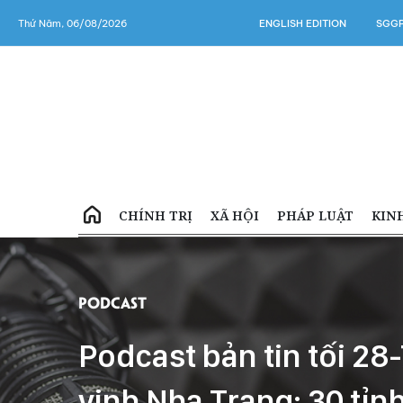
Thứ Năm, 06/08/2026
ENGLISH EDITION
SGGP
CHÍNH TRỊ
XÃ HỘI
PHÁP LUẬT
KIN
Podcast
Podcast bản tin tối 28-
vịnh Nha Trang; 30 tỉn