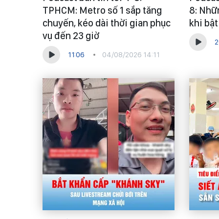
TPHCM: Metro số 1 sắp tăng
8: Nhữ
chuyến, kéo dài thời gian phục
khi bậ
vụ đến 23 giờ
2
11:06
04/08/2026 14:11