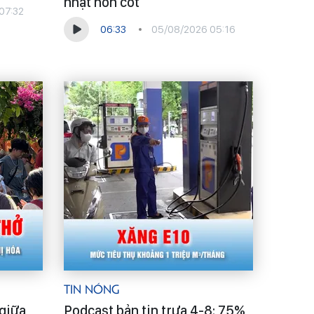
nhạt hồn cốt
07:32
06:33
05/08/2026 05:16
Tin Nóng
 giữa
Podcast bản tin trưa 4-8: 75%