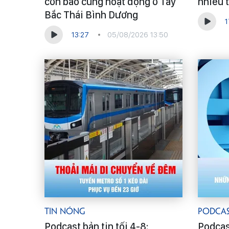
cơn bão cùng hoạt động ở Tây
nhiều t
Bắc Thái Bình Dương
1
13:27
05/08/2026 13:50
Tin Nóng
Podca
Podcast bản tin tối 4-8:
Podcast