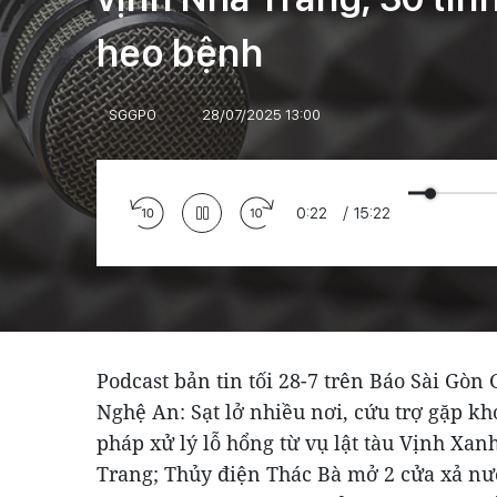
heo bệnh
SGGPO
28/07/2025 13:00
0:24
/
15:22
Podcast bản tin tối 28-7 trên Báo Sài Gòn 
Nghệ An: Sạt lở nhiều nơi, cứu trợ gặp kh
pháp xử lý lỗ hổng từ vụ lật tàu Vịnh Xanh
Trang; Thủy điện Thác Bà mở 2 cửa xả nư