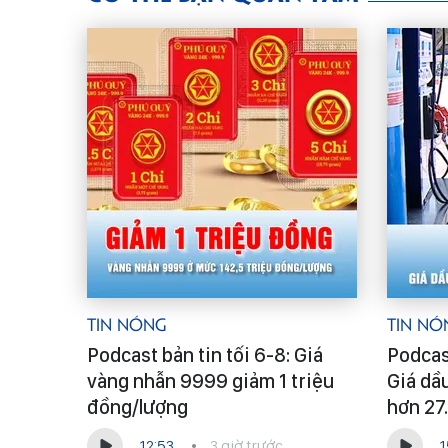
Tin Nóng
Tin Nó
Podcast bản tin tối 6-8: Giá
Podcast
vàng nhẫn 9999 giảm 1 triệu
Giá dầ
đồng/lượng
hơn 27
12:53
3 giờ trước
1