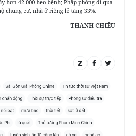
 hủy hơn 42.000 heo bệnh; Phập phồng đi qua
ộ chung cư, nhà ở riêng lẻ tăng 33%.
THANH CHIÊU
Sài Gòn Giải Phóng Online
Tin tức thời sự Việt Nam
n chấn động
Thời sự trực tiếp
Phóng sự điều tra
 nổi bật
mưa bão
thời tiết
sạt lở đất
âu Phi
lũ quét
Thủ tướng Phạm Minh Chính
ng
tuyển sinh lớp 10 công lập
cá voi
nghệ an