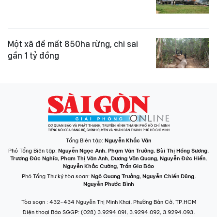
Một xã để mất 850ha rừng, chi sai
gần 1 tỷ đồng
Tổng Biên tập:
Nguyễn Khắc Văn
Phó Tổng Biên tập:
Nguyễn Ngọc Anh
,
Phạm Văn Trường
,
Bùi Thị Hồng Sương
,
Trương Đức Nghĩa
,
Phạm Thị Vân Anh
,
Dương Văn Quang
,
Nguyễn Đức Hiển
,
Nguyễn Khắc Cường
,
Trần Gia Bảo
Phó Tổng Thư ký tòa soạn:
Ngô Quang Trưởng
,
Nguyễn Chiến Dũng
,
Nguyễn Phước Bình
Tòa soạn
: 432-434 Nguyễn Thị Minh Khai, Phường Bàn Cờ, TP.HCM
Điện thoại Báo SGGP
: (028) 3.9294.091, 3.9294.092, 3.9294.093,