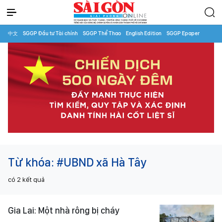
中文
SGGP Đầu tư Tài chính
SGGP Thể Thao
English Edition
SGGP Epaper
Từ khóa:
#UBND xã Hà Tây
có
2
kết quả
Gia Lai: Một nhà rông bị cháy