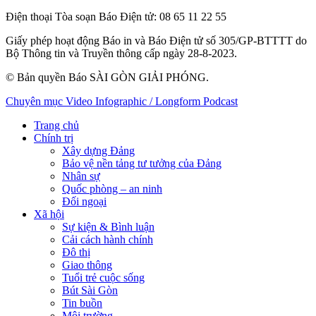
Điện thoại Tòa soạn Báo Điện tử
: 08 65 11 22 55
Giấy phép hoạt động Báo in và Báo Điện tử số 305/GP-BTTTT do
Bộ Thông tin và Truyền thông cấp ngày 28-8-2023.
© Bản quyền Báo SÀI GÒN GIẢI PHÓNG.
Chuyên mục
Video
Infographic / Longform
Podcast
Trang chủ
Chính trị
Xây dựng Đảng
Bảo vệ nền tảng tư tưởng của Đảng
Nhân sự
Quốc phòng – an ninh
Đối ngoại
Xã hội
Sự kiện & Bình luận
Cải cách hành chính
Đô thị
Giao thông
Tuổi trẻ cuộc sống
Bút Sài Gòn
Tin buồn
Môi trường