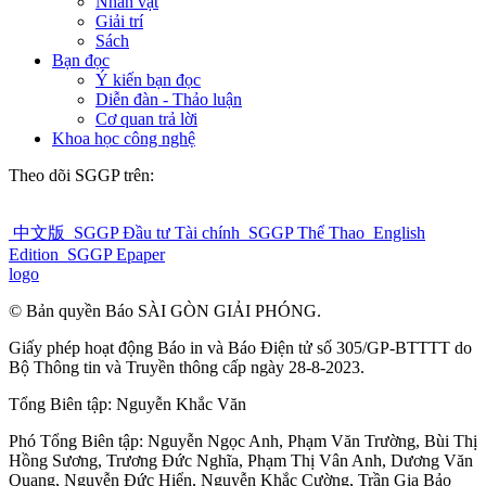
Nhân vật
Giải trí
Sách
Bạn đọc
Ý kiến bạn đọc
Diễn đàn - Thảo luận
Cơ quan trả lời
Khoa học công nghệ
Theo dõi SGGP trên:
中文版
SGGP Đầu tư Tài chính
SGGP Thể Thao
English
Edition
SGGP Epaper
logo
© Bản quyền Báo SÀI GÒN GIẢI PHÓNG.
Giấy phép hoạt động Báo in và Báo Điện tử số 305/GP-BTTTT do
Bộ Thông tin và Truyền thông cấp ngày 28-8-2023.
Tổng Biên tập:
Nguyễn Khắc Văn
Phó Tổng Biên tập:
Nguyễn Ngọc Anh
,
Phạm Văn Trường
,
Bùi Thị
Hồng Sương
,
Trương Đức Nghĩa
,
Phạm Thị Vân Anh
,
Dương Văn
Quang
,
Nguyễn Đức Hiển
,
Nguyễn Khắc Cường
,
Trần Gia Bảo