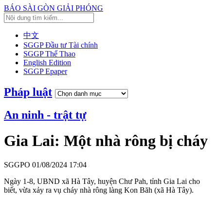
BÁO SÀI GÒN GIẢI PHÓNG
中文
SGGP Đầu tư Tài chính
SGGP Thể Thao
English Edition
SGGP Epaper
Pháp luật
An ninh - trật tự
Gia Lai: Một nhà rông bị cháy
SGGPO
01/08/2024 17:04
Ngày 1-8, UBND xã Hà Tây, huyện Chư Pah, tỉnh Gia Lai cho
biết, vừa xảy ra vụ cháy nhà rông làng Kon Băh (xã Hà Tây).