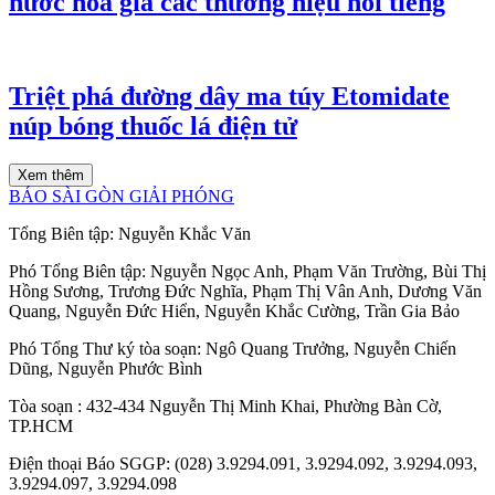
nước hoa giả các thương hiệu nổi tiếng
Triệt phá đường dây ma túy Etomidate
núp bóng thuốc lá điện tử
Xem thêm
BÁO SÀI GÒN GIẢI PHÓNG
Tổng Biên tập:
Nguyễn Khắc Văn
Phó Tổng Biên tập:
Nguyễn Ngọc Anh
,
Phạm Văn Trường
,
Bùi Thị
Hồng Sương
,
Trương Đức Nghĩa
,
Phạm Thị Vân Anh
,
Dương Văn
Quang
,
Nguyễn Đức Hiển
,
Nguyễn Khắc Cường
,
Trần Gia Bảo
Phó Tổng Thư ký tòa soạn:
Ngô Quang Trưởng
,
Nguyễn Chiến
Dũng
,
Nguyễn Phước Bình
Tòa soạn
: 432-434 Nguyễn Thị Minh Khai, Phường Bàn Cờ,
TP.HCM
Điện thoại Báo SGGP
: (028) 3.9294.091, 3.9294.092, 3.9294.093,
3.9294.097, 3.9294.098