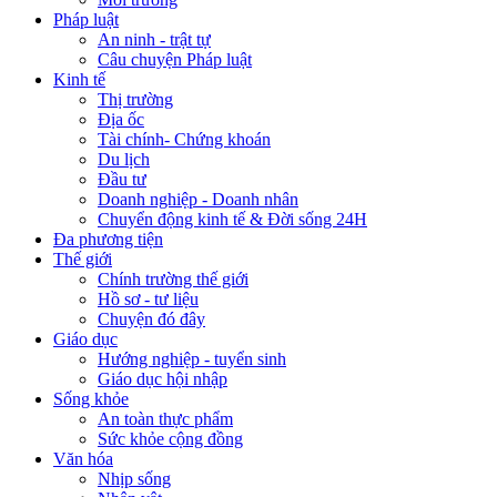
Pháp luật
An ninh - trật tự
Câu chuyện Pháp luật
Kinh tế
Thị trường
Địa ốc
Tài chính- Chứng khoán
Du lịch
Đầu tư
Doanh nghiệp - Doanh nhân
Chuyển động kinh tế & Đời sống 24H
Đa phương tiện
Thế giới
Chính trường thế giới
Hồ sơ - tư liệu
Chuyện đó đây
Giáo dục
Hướng nghiệp - tuyển sinh
Giáo dục hội nhập
Sống khỏe
An toàn thực phẩm
Sức khỏe cộng đồng
Văn hóa
Nhịp sống