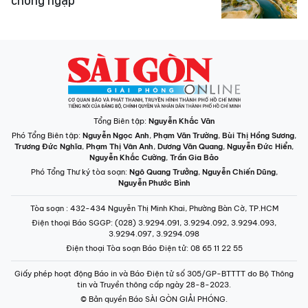
chống ngập
Tổng Biên tập:
Nguyễn Khắc Văn
Phó Tổng Biên tập:
Nguyễn Ngọc Anh
,
Phạm Văn Trường
,
Bùi Thị Hồng Sương
,
Trương Đức Nghĩa
,
Phạm Thị Vân Anh
,
Dương Văn Quang
,
Nguyễn Đức Hiển
,
Nguyễn Khắc Cường
,
Trần Gia Bảo
Phó Tổng Thư ký tòa soạn:
Ngô Quang Trưởng
,
Nguyễn Chiến Dũng
,
Nguyễn Phước Bình
Tòa soạn
: 432-434 Nguyễn Thị Minh Khai, Phường Bàn Cờ, TP.HCM
Điện thoại Báo SGGP
: (028) 3.9294.091, 3.9294.092, 3.9294.093,
3.9294.097, 3.9294.098
Điện thoại Tòa soạn Báo Điện tử
: 08 65 11 22 55
Giấy phép hoạt động Báo in và Báo Điện tử số 305/GP-BTTTT do Bộ Thông
tin và Truyền thông cấp ngày 28-8-2023.
© Bản quyền Báo SÀI GÒN GIẢI PHÓNG.