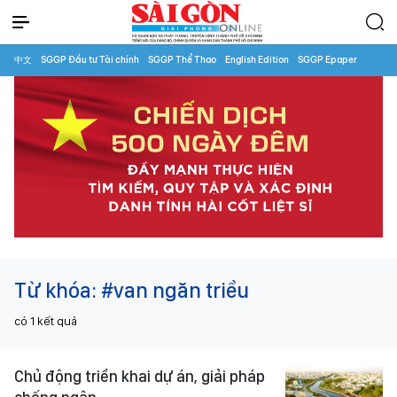
中文
SGGP Đầu tư Tài chính
SGGP Thể Thao
English Edition
SGGP Epaper
Từ khóa:
#van ngăn triều
có
1
kết quả
Chủ động triển khai dự án, giải pháp