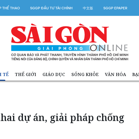
 THỂ THAO
SGGP ĐẦU TƯ TÀI CHÍNH
中文版
SGGP EPAPER
H TẾ
THẾ GIỚI
GIÁO DỤC
SỐNG KHỎE
VĂN HÓA
BẠ
hai dự án, giải pháp chống