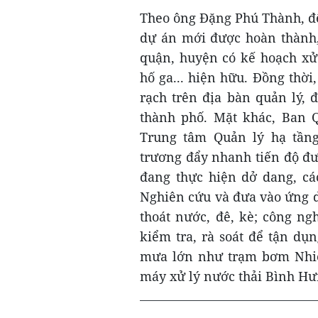
Theo ông Đặng Phú Thành, để
dự án mới được hoàn thành
quận, huyện có kế hoạch xử
hố ga... hiện hữu. Đồng thờ
rạch trên địa bàn quản lý,
thành phố. Mặt khác, Ban Q
Trung tâm Quản lý hạ tần
trương đẩy nhanh tiến độ đư
đang thực hiện dở dang, cá
Nghiên cứu và đưa vào ứng d
thoát nước, đê, kè; công ng
kiểm tra, rà soát để tận dụ
mưa lớn như trạm bơm Nhiê
máy xử lý nước thải Bình H