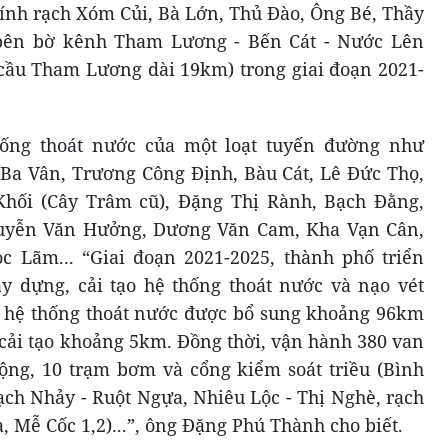
chính rạch Xóm Củi, Bà Lớn, Thủ Đào, Ông Bé, Thầy
 bên bờ kênh Tham Lương - Bến Cát - Nước Lên
cầu Tham Lương dài 19km) trong giai đoạn 2021-
hống thoát nước của một loạt tuyến đường như
Ba Vân, Trương Công Định, Bàu Cát, Lê Đức Thọ,
hối (Cây Trâm cũ), Đặng Thị Rành, Bạch Đằng,
uyễn Văn Hưởng, Dương Văn Cam, Kha Vạn Cân,
c Lãm... “Giai đoạn 2021-2025, thành phố triển
y dựng, cải tạo hệ thống thoát nước và nạo vét
i hệ thống thoát nước được bổ sung khoảng 96km
 cải tạo khoảng 5km. Đồng thời, vận hành 380 van
ộng, 10 trạm bơm và cổng kiểm soát triều (Bình
rạch Nhảy - Ruột Ngựa, Nhiêu Lộc - Thị Nghè, rạch
 Mễ Cốc 1,2)...”, ông Đặng Phú Thành cho biết.