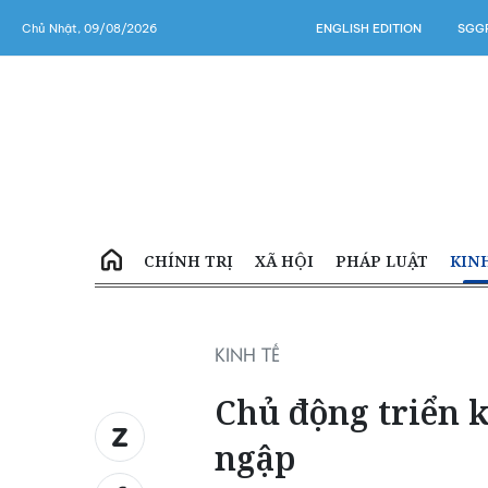
Chủ Nhật, 09/08/2026
ENGLISH EDITION
SGGP
CHÍNH TRỊ
XÃ HỘI
PHÁP LUẬT
KIN
KINH TẾ
Chủ động triển k
ngập