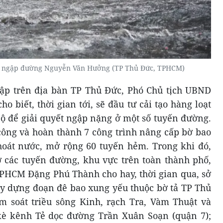
 ngập đường Nguyễn Văn Hưởng (TP Thủ Đức, TPHCM)
ập trên địa bàn TP Thủ Đức, Phó Chủ tịch UBND
 biết, thời gian tới, sẽ đầu tư cải tạo hàng loạt
bộ để giải quyết ngập nặng ở một số tuyến đường.
công và hoàn thành 7 công trình nâng cấp bờ bao
hoát nước, mở rộng 60 tuyến hẻm. Trong khi đó,
 các tuyến đường, khu vực trên toàn thành phố,
PHCM Đặng Phú Thành cho hay, thời gian qua, sở
ây dựng đoạn đê bao xung yếu thuộc bờ tả TP Thủ
m soát triều sông Kinh, rạch Tra, Vàm Thuật và
è kênh Tẻ dọc đường Trần Xuân Soạn (quận 7);