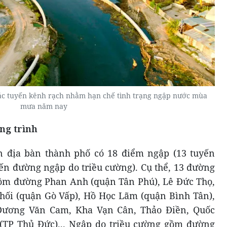
các tuyến kênh rạch nhằm hạn chế tình trạng ngập nước mùa
mưa năm nay
ng trình
n địa bàn thành phố có 18 điểm ngập (13 tuyến
n đường ngập do triều cường). Cụ thể, 13 đường
gồm đường Phan Anh (quận Tân Phú), Lê Đức Thọ,
ối (quận Gò Vấp), Hồ Học Lãm (quận Bình Tân),
 Dương Văn Cam, Kha Vạn Cân, Thảo Điền, Quốc
TP Thủ Đức)... Ngập do triều cường gồm đường