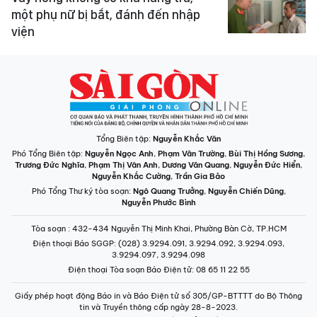
một phụ nữ bị bắt, đánh đến nhập
viện
Tổng Biên tập:
Nguyễn Khắc Văn
Phó Tổng Biên tập:
Nguyễn Ngọc Anh
,
Phạm Văn Trường
,
Bùi Thị Hồng Sương
,
Trương Đức Nghĩa
,
Phạm Thị Vân Anh
,
Dương Văn Quang
,
Nguyễn Đức Hiển
,
Nguyễn Khắc Cường
,
Trần Gia Bảo
Phó Tổng Thư ký tòa soạn:
Ngô Quang Trưởng
,
Nguyễn Chiến Dũng
,
Nguyễn Phước Bình
Tòa soạn
: 432-434 Nguyễn Thị Minh Khai, Phường Bàn Cờ, TP.HCM
Điện thoại Báo SGGP
: (028) 3.9294.091, 3.9294.092, 3.9294.093,
3.9294.097, 3.9294.098
Điện thoại Tòa soạn Báo Điện tử
: 08 65 11 22 55
Giấy phép hoạt động Báo in và Báo Điện tử số 305/GP-BTTTT do Bộ Thông
tin và Truyền thông cấp ngày 28-8-2023.