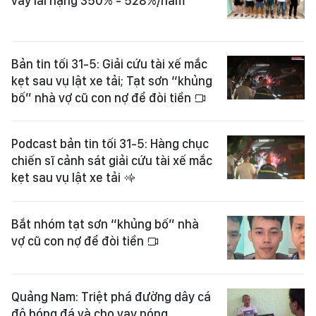
vay lãi nặng 350% - 528%/năm
Bản tin tối 31-5: Giải cứu tài xế mắc
kẹt sau vụ lật xe tải; Tạt sơn “khủng
bố” nhà vợ cũ con nợ để đòi tiền
Podcast bản tin tối 31-5: Hàng chục
chiến sĩ cảnh sát giải cứu tài xế mắc
kẹt sau vụ lật xe tải
Bắt nhóm tạt sơn “khủng bố” nhà
vợ cũ con nợ để đòi tiền
Quảng Nam: Triệt phá đường dây cá
độ bóng đá và cho vay nóng