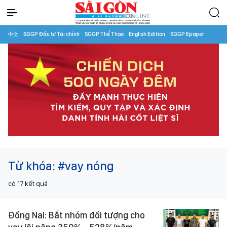
中文
SGGP Đầu tư Tài chính
SGGP Thể Thao
English Edition
SGGP Epaper
Từ khóa:
#vay nóng
có
17
kết quả
Đồng Nai: Bắt nhóm đối tượng cho